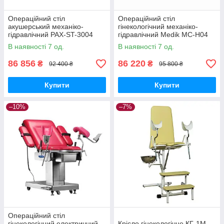
Операційний стіл
Операційний стіл
акушерський механіко-
гінекологічний механіко-
гідравлічний PAX-ST-3004
гідравлічний Medik MC-H04
Медапаратура
Медапаратура
В наявності 7 од.
В наявності 7 од.
86 856
86 220
₴
₴
92 400 ₴
95 800 ₴
Купити
Купити
–10%
–7%
Операційний стіл
гінекологічний електричний
Крісло гінекологічне КГ-1М