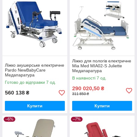
Ліжко для пологів електричне
Ліжко акушерське електричне
Mia Med MIA02-S Juliette
Pardo NewBabyCare
Медапаратура
Медапаратура
В наявності 7 од.
Готово до відправки 7 од.
290 020,50
₴
560 138
₴
311 850 ₴
Купити
Купити
–6%
–7%