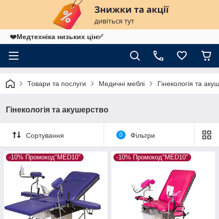
❤️Медтехніка низьких цін✅
Товари та послуги
Медичні меблі
Гінекологія та аку
Гінекологія та акушерство
Сортування
0
Фільтри
-10% Промокод"MED10"
-10% Промокод"MED10"