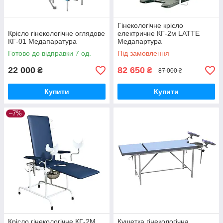
Гінекологічне крісло
Крісло гінекологічне оглядове
електричне КГ-2м LATTE
КГ-01 Медапаратура
Медапартура
Готово до відправки 7 од.
Під замовлення
22 000
82 650
₴
₴
87 000 ₴
Купити
Купити
–7%
Крісло гінекологічне КГ-2М
Кушетка гінекологічна