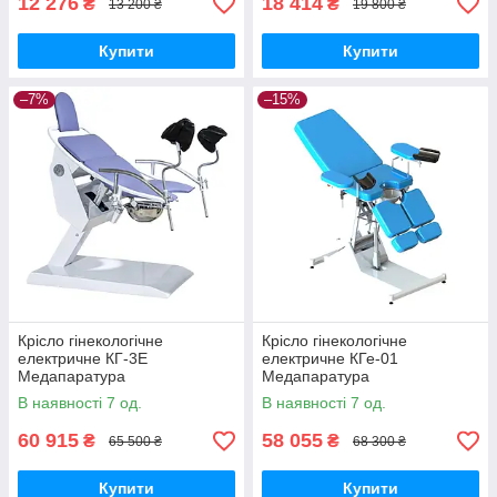
12 276
18 414
₴
₴
13 200 ₴
19 800 ₴
Купити
Купити
–7%
–15%
Крісло гінекологічне
Крісло гінекологічне
електричне КГ-3Е
електричне КГе-01
Медапаратура
Медапаратура
В наявності 7 од.
В наявності 7 од.
60 915
58 055
₴
₴
65 500 ₴
68 300 ₴
Купити
Купити