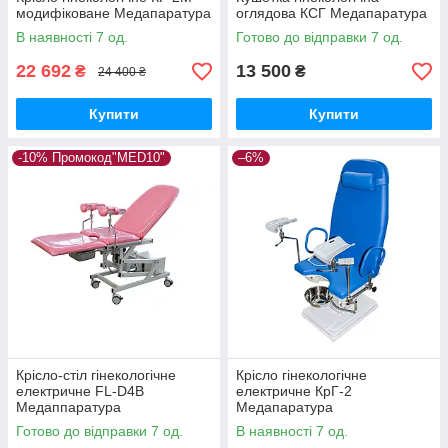
модифіковане Медапаратура
оглядова КСГ Медапаратура
В наявності 7 од.
Готово до відправки 7 од.
22 692
13 500
₴
₴
24 400 ₴
Купити
Купити
-10% Промокод"MED10"
–6%
Крісло-стіл гінекологічне
Крісло гінекологічне
електричне FL-D4B
електричне КрГ-2
Медаппаратура
Медапаратура
Готово до відправки 7 од.
В наявності 7 од.