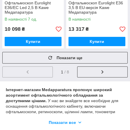
Офтальмоскоп Eurolight
Офтальмоскоп Eurolight E36
E36/EC Led 2,5 В Kawe
3,5 В EU-версія Kawe
Медапаратура
Медапаратура
В наявності 7 од.
В наявності
10 098
13 317
₴
₴
Купити
Купити
Показати ще
1
/ 8
Інтернет-магазин Medapparatura пропонує широкий
асортимент офтальмологічного обладнання за
доступними цінами.
У нас ви знайдете все необхідне для
оснащення офтальмологічного кабінету, включаючи
офтальмоскопи, ретиноскопи, щілинні лампи, тонометри
внутрішньоочного тиску, прилади перевірки зору,
Показати все
офтальмологічні пробні лінзи та оправи.