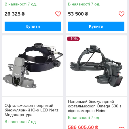
В наявності 7 од.
В наявності 7 од.
26 325
53 500
₴
₴
Купити
Купити
–10%
Непрямий бінокулярний
Офтальмоскоп непрямий
офтальмоскоп Omega 500 з
бінокулярний IO-α LED Neitz
відеокамерою Heine
Медапаратура
Медапаратура
В наявності 7 од.
В наявності 7 од.
586 605,60
₴