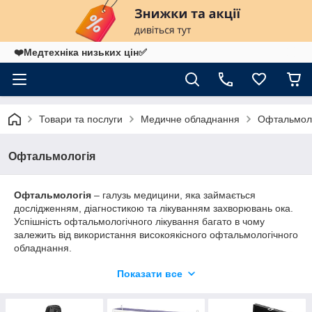
❤️Медтехніка низьких цін✅
Товари та послуги
Медичне обладнання
Офтальмол
Офтальмологія
Офтальмологія
– галузь медицини, яка займається
дослідженням, діагностикою та лікуванням захворювань ока.
Успішність офтальмологічного лікування багато в чому
залежить від використання високоякісного офтальмологічного
обладнання.
Переваги покупки в інтернет-маназині Medapparatura:
Показати все
Широкий асортимент
: у нашому каталозі
представлено все необхідне обладнання для