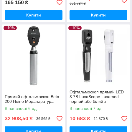
165 150
₴
651 784 ₴
Купити
Купити
–10%
–10%
Офтальмоскоп прямий LED
Прямий офтальмоскоп Веtа
3.7В LuxaScope Luxamed
200 Heine Медапаратура
чорний або білий з
адаптером Медапаратура
В наявності 6 од.
В наявності 7 од.
32 908,50
10 683
₴
₴
36 565 ₴
11 870 ₴
Купити
Купити