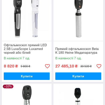
Офтальмоскоп прямий LED
2.5В LuxaScope Luxamed
Прямий офтальмоскоп Веtа
чорний або білий
K 180 Heine Медапаратура
Медапаратура
В наявності 7 од.
В наявності 7 од.
8 820
27 485,10
₴
₴
9 800 ₴
30 539 ₴
Купити
Купити
–10%