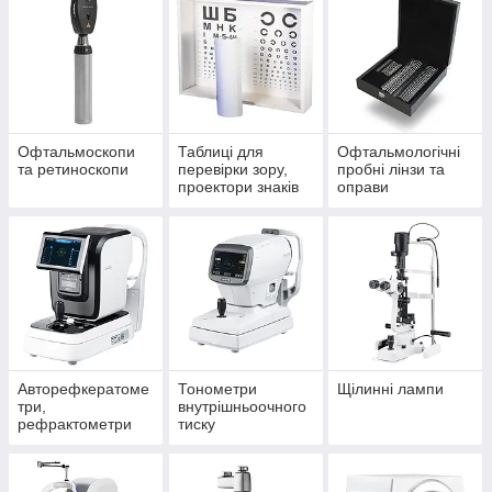
офтальмологічних кабінетів та лікарень.
Низькі ціни
: ми пропонуємо конкурентні ціни на все
медичне обладнання.
Висока якість
: всі товари сертифіковані та
відповідають міжнародним стандартам.
Зручність замовлення
: си можете легко замовити
Офтальмоскопи
Таблиці для
Офтальмологічні
необхідне обладнання онлайн з доставкою по всій
та ретиноскопи
перевірки зору,
пробні лінзи та
Україні.
проектори знаків
оправи
Авторефкератоме
Тонометри
Щілинні лампи
три,
внутрішньоочного
рефрактометри
тиску