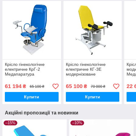
Крісло гінекологічне
Крісло гінекологічне
Кріс
електричне КрГ-2
електричне КГ-3Е
мод
Медапаратура
модернізоване
Мед
Медапаратура
61 194
65 100
22 
₴
₴
65 100 ₴
70 000 ₴
Купити
Купити
Акційні пропозиції та новинки
–15%
–10%