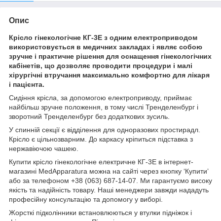
Опис
Крісло гінекологічне КГ-3Е з одним електроприводом
використовується в медичних закладах і являє собою
зручне і практичне рішення для оснащення гінекологічних
кабінетів, що дозволяє проводити процедури і малі
хірургічні втручання максимально комфортно для лікаря
і пацієнта.
Сидіння крісла, за допомогою електроприводу, приймає
найбільш зручне положення, в тому числі Тренделенбург і
зворотний Тренделенбург без додаткових зусиль.
У спинній секції є відділення для одноразових простирадл.
Крісло є цільнозварним. До каркасу кріпиться підставка з
нержавіючою чашею.
Купити крісло гінекологічне електричне КГ-3Е в інтернет-
магазині MedApparatura можна на сайті через кнопку ‘Купитиʼ
або за телефоном +38 (063) 687-14-07. Ми гарантуємо високу
якість та надійність товару. Наші менеджери завжди нададуть
професійну консультацію та допомогу у виборі.
Жорсткі підколінники встановлюються у втулки підніжок і