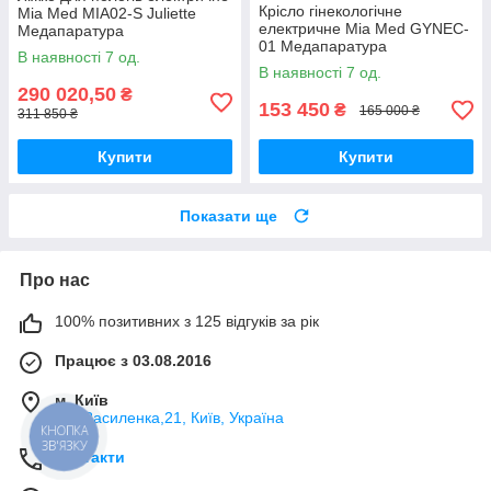
Крісло гінекологічне
Mia Med MIA02-S Juliette
електричне Mia Med GYNEC-
Медапаратура
01 Медапаратура
В наявності 7 од.
В наявності 7 од.
290 020,50
₴
153 450
₴
165 000 ₴
311 850 ₴
Купити
Купити
Показати ще
Про нас
100% позитивних з 125 відгуків за рік
Працює з 03.08.2016
м. Київ
вул.Василенка,21, Київ, Україна
КНОПКА
ЗВ'ЯЗКУ
Контакти