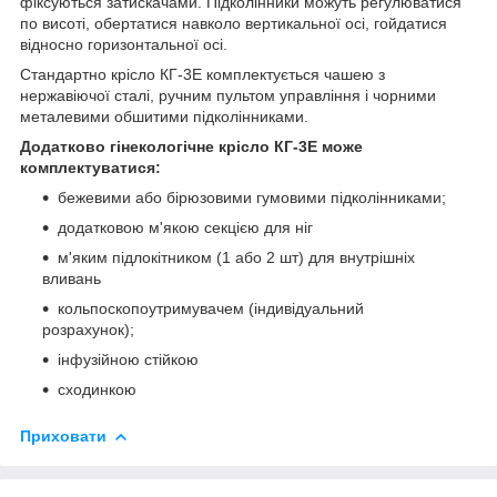
фіксуються затискачами. Підколінники можуть регулюватися
по висоті, обертатися навколо вертикальної осі, гойдатися
відносно горизонтальної осі.
Стандартно крісло КГ-3Е комплектується чашею з
нержавіючої сталі, ручним пультом управління і чорними
металевими обшитими підколінниками.
Додатково гінекологічне крісло КГ-3Е може
комплектуватися:
бежевими або бірюзовими гумовими підколінниками;
додатковою м'якою секцією для ніг
м'яким підлокітником (1 або 2 шт) для внутрішніх
вливань
кольпоскопоутримувачем (індивідуальний
розрахунок);
інфузійною стійкою
сходинкою
Приховати