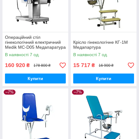
Операційний стіл
гінекологічний електричний
Крісло гінекологічне КГ-1М
Medik MC-D05 Медапаратура
Медапартура
В наявності 7 од.
В наявності 7 од.
160 920
15 717
₴
₴
178 800 ₴
16 900 ₴
Купити
Купити
–7%
–7%