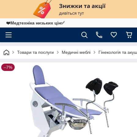
❤️Медтехніка низьких цін✅
Товари та послуги
Медичні меблі
Гінекологія та аку
–7%