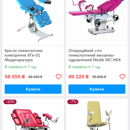
Крісло гінекологічне
Операційний стіл
електричне КГе-01
гінекологічний механіко-
Медапаратура
гідравлічний Medik MC-H04
Медапаратура
В наявності 7 од.
В наявності 7 од.
58 055
86 220
₴
₴
68 300 ₴
95 800 ₴
Купити
Купити
–10%
–7%