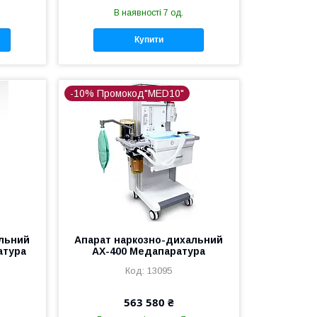
В наявності 7 од.
Купити
-10% Промокод"MED10"
альний
Апарат наркозно-дихальний
атура
АХ-400 Медапаратура
13095
563 580 ₴