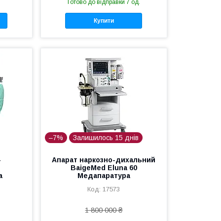
Готово до відправки 7 од.
Купити
–7%
Залишилось 15 днів
-
Апарат наркозно-дихальний
BaigeMed Eluna 60
а
Медапаратура
17573
1 800 000 ₴