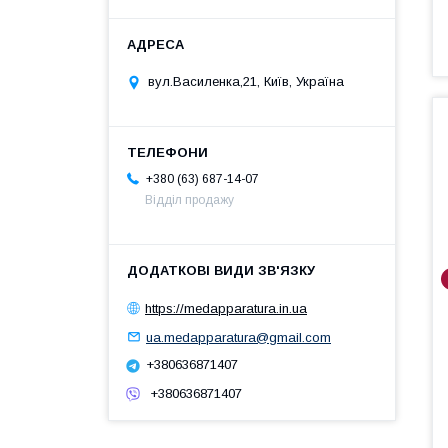
вул.Василенка,21, Київ, Україна
+380 (63) 687-14-07
Відділ продажу
https://medapparatura.in.ua
ua.medapparatura@gmail.com
+380636871407
+380636871407