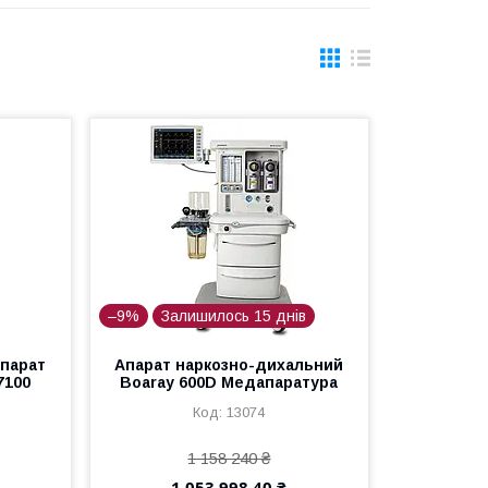
–9%
Залишилось 15 днів
апарат
Апарат наркозно-дихальний
7100
Boaray 600D Медапаратура
13074
1 158 240 ₴
1 053 998,40 ₴