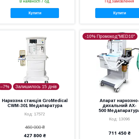
В наявності 7 од.
Під замовлення
Купити
Купити
-10% Промокод"MED10"
–7%
Залишилось 15 днів
Наркозна станція GroMedical
Апарат наркозно
CWM-301 Медапаратура
дихальний AX-
500 Медапаратур
17572
13096
460 000 ₴
711 450 ₴
427 800 ₴