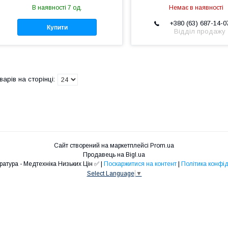
В наявності 7 од.
Немає в наявності
+380 (63) 687-14-0
Купити
Відділ продажу
Сайт створений на маркетплейсі
Prom.ua
Продавець на Bigl.ua
❤️Медапаратура - Медтехніка Низьких Цін ✅ |
Поскаржитися на контент
|
Політика конфід
Select Language
▼