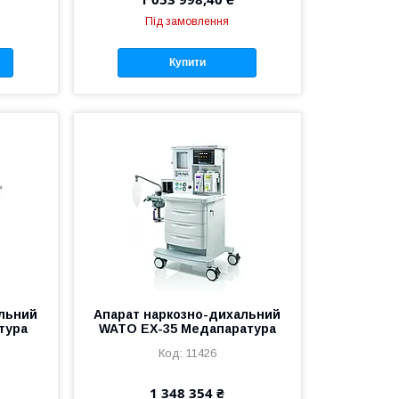
Під замовлення
Купити
альний
Апарат наркозно-дихальний
тура
WATO EX-35 Медапаратура
11426
1 348 354 ₴