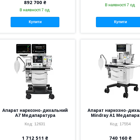
892 700 ₴
В наявності 7 од.
В наявності 7 од.
Купити
Купити
Апарат наркозно-дихальний
Апарат наркозно-дих
А7 Медапаратура
Mindray A1 Медапара
12631
17554
1 712 511 ₴
740 160 ₴