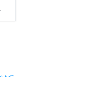
7
енційності