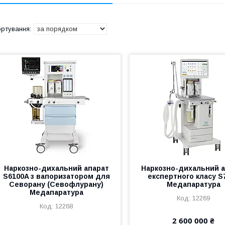
Наркозно-дихальний апарат
Наркозно-дихальний 
S6100A з вапоризатором для
експертного класу S
Севорану (Севофлурану)
Медапаратура
Медапаратура
12269
12268
2 600 000 ₴