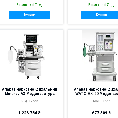
В наявності 7 од.
В наявності 7 од.
Купити
Купити
Апарат наркозно-дихальний
Апарат наркозно-дих
Mindray А3 Медапаратура
WATO EX-20 Медапар
17555
11427
1 223 754 ₴
677 809 ₴