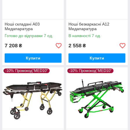
Ноші складані А03
Ноші безкаркасні А12
Медапаратура
Медапаратура
Готово до відправки 7 од.
В наявності 7 од.
7 208
2 558
₴
₴
Купити
Купити
-10% Промокод"MED10"
-10% Промокод"MED10"