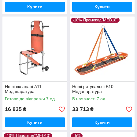
Купити
Купити
-10% Промокод"MED10"
Ноші складані А11
Ноші рятувальні B10
Медапаратура
Медапаратура
Готово до відправки 7 од.
В наявності 7 од.
16 835
33 713
₴
₴
Купити
Купити
-10% Промокод"MED10"
–5%