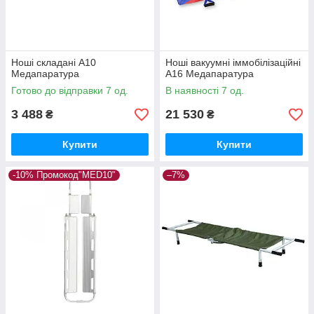
Ноші складані А10
Ноші вакуумні іммобілізаційні
Медапаратура
А16 Медапаратура
Готово до відправки 7 од.
В наявності 7 од.
3 488
21 530
₴
₴
Купити
Купити
-10% Промокод"MED10"
–7%