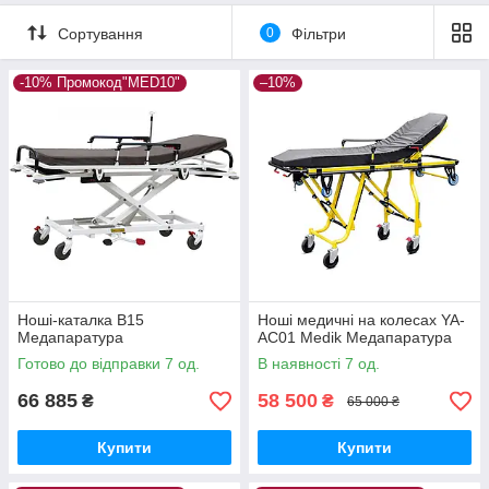
Сортування
0
Фільтри
-10% Промокод"MED10"
–10%
Ноші-каталка B15
Ноші медичні на колесах YA-
Медапаратура
AC01 Medik Медапаратура
Готово до відправки 7 од.
В наявності 7 од.
66 885
58 500
₴
₴
65 000 ₴
Купити
Купити