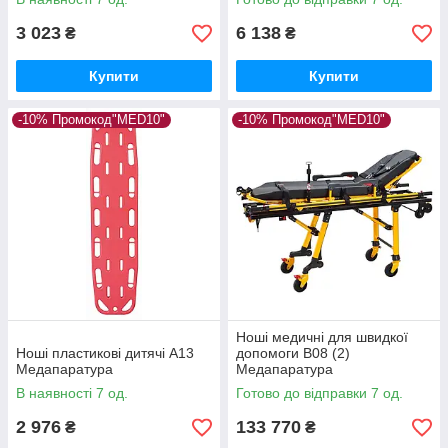
3 023
6 138
₴
₴
Купити
Купити
-10% Промокод"MED10"
-10% Промокод"MED10"
Ноші медичні для швидкої
Ноші пластикові дитячі А13
допомоги B08 (2)
Медапаратура
Медапаратура
В наявності 7 од.
Готово до відправки 7 од.
2 976
133 770
₴
₴