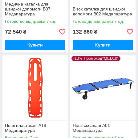
Медична каталка для
швидкої допомоги B07
Візок каталка для швидкої
Медапаратура
допомоги B02 Медапаратура
Готово до відправки 7 од.
Готово до відправки 7 од.
72 540
132 860
₴
₴
Купити
Купити
-10% Промокод"MED10"
Ноші пластикові А18
Ноші складані А01
Медапаратура
Медапаратура
В наявності 7 од.
Готово до відправки 7 од.