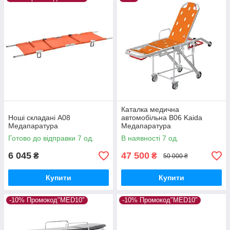
Каталка медична
Ноші складані А08
автомобільна В06 Kaida
Медапаратура
Медапаратура
Готово до відправки 7 од.
В наявності 7 од.
6 045
47 500
₴
₴
50 000 ₴
Купити
Купити
-10% Промокод"MED10"
-10% Промокод"MED10"