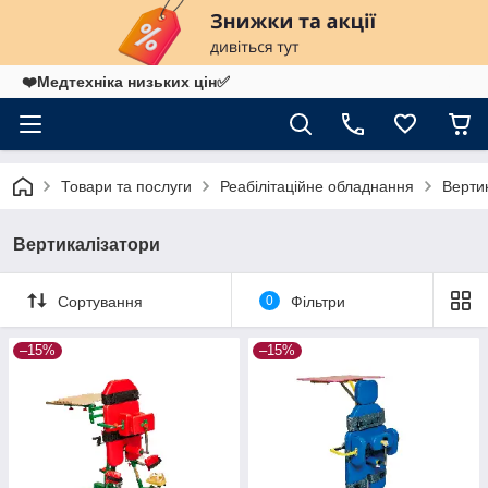
❤️Медтехніка низьких цін✅
Товари та послуги
Реабілітаційне обладнання
Верти
Вертикалізатори
Сортування
0
Фільтри
–15%
–15%