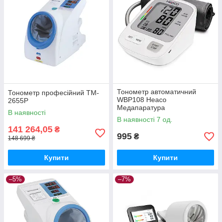
Тонометр автоматичний
Тонометр професійний TM-
WBP108 Heaco
2655P
Медапаратура
В наявності
В наявності 7 од.
141 264,05
₴
995
₴
148 699 ₴
Купити
Купити
–5%
–7%