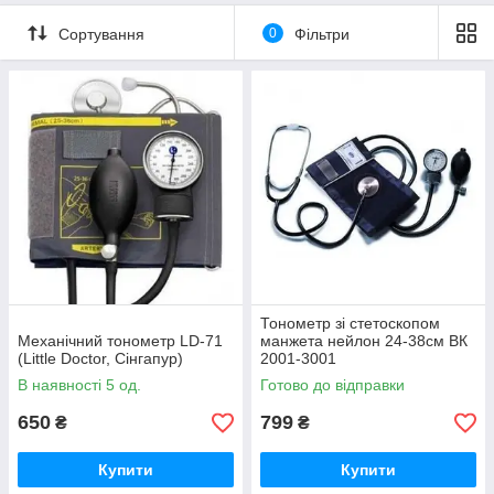
Сортування
0
Фільтри
Тонометр зі стетоскопом
Механічний тонометр LD-71
манжета нейлон 24-38см ВК
(Little Doctor, Сінгапур)
2001-3001
В наявності 5 од.
Готово до відправки
650
799
₴
₴
Купити
Купити