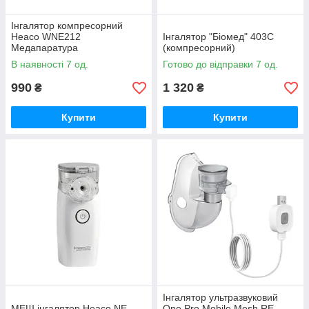
Інгалятор компресорний
Heaco WNE212
Інгалятор "Біомед" 403С
Медапаратура
(компресорний)
В наявності 7 од.
Готово до відправки 7 од.
990
1 320
₴
₴
Купити
Купити
Інгалятор ультразвуковий
МЕШ інгалятор Heaco NE-
One Pro Mobile Mesh RE