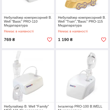
Небулайзер компресорний B.
Небулайзер компресорний B.
Well "Basic" PRO-110
Well "Train","Basic" PRO-115
Медапаратура
Медапаратура
Немає в наявності
Немає в наявності
769
1 190
₴
₴
Небулайзер B. Well "Family"
Інгалятор PRO-100 B.WELL