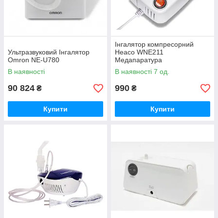
Інгалятор компресорний
Ультразвуковий Інгалятор
Heaco WNE211
Omron NE-U780
Медапаратура
В наявності
В наявності 7 од.
90 824
990
₴
₴
Купити
Купити