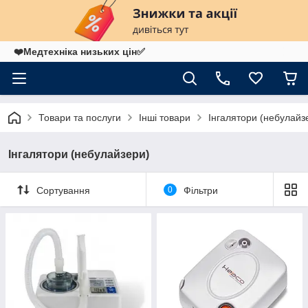
❤️Медтехніка низьких цін✅
Товари та послуги
Інші товари
Інгалятори (небулайз
Інгалятори (небулайзери)
Сортування
0
Фільтри