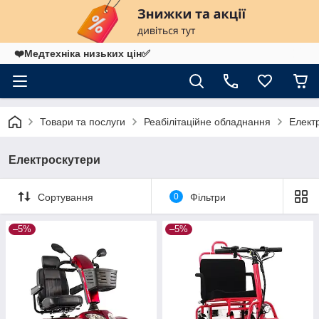
❤️Медтехніка низьких цін✅
Товари та послуги
Реабілітаційне обладнання
Елект
Електроскутери
Сортування
0
Фільтри
–5%
–5%