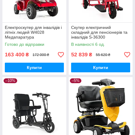
Електроскутер для інвалідів і
Скутер електричний
літніх людей W4028
складний для пенсіонерів та
Медапаратура
інвалідів S-36300
Медапаратура
Готово до відправки
В наявності 6 од.
163 400
52 839
₴
₴
172 000 ₴
55 620 ₴
Купити
Купити
–10%
–5%