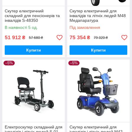
Скутер електричний
Скутер електричний для
складний для пенсіонерів та
інвалідів та літніх людей M48
інвалідів S-48350
Медапаратура
Медапаратура
В наявності 5 од.
Під замовлення
51 912
75 354
₴
₴
57 680 ₴
79 320 ₴
Купити
Купити
–5%
–5%
Електроскутер складаний для
Скутер електричний для
інвалідів і літніх людей S-01
інвалідів і літніх людей М42