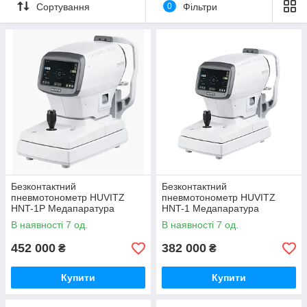
Сортування
0
Фільтри
Тонометри внутрішньоочного тиску використовуються
для:
Ранньої діагностики глаукоми: Підвищений
внутрішньоочний тиск є основним симптомом
глаукоми.
Регулярного моніторингу: Для пацієнтів, які вже
мають діагноз глаукоми або інші офтальмологічні
захворювання.
Профілактичних обстежень: Для виявлення
потенційних проблем із зором на ранніх стадіях.
Безконтактний
Безконтактний
пневмотонометр HUVITZ
пневмотонометр HUVITZ
HNT-1P Медапаратура
HNT-1 Медапаратура
В наявності 7 од.
В наявності 7 од.
452 000
382 000
₴
₴
Купити
Купити