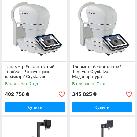
Тонометр безконтактний
Тонометр безконтактний
TonoVue-P з функцією
TonoVue Crystalvue
пахіметрії Crystalvue
Медапаратура
Медапаратура
В наявності 7 од.
В наявності 7 од.
402 750
345 825
₴
₴
Купити
Купити