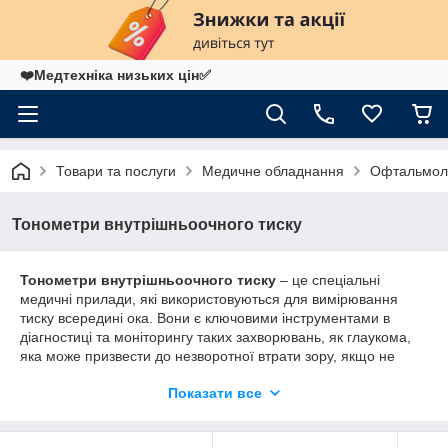
❤️Медтехніка низьких цін✅
Товари та послуги
Медичне обладнання
Офтальмол
Тонометри внутрішньоочного тиску
Тонометри внутрішньоочного тиску
– це спеціальні
медичні прилади, які використовуються для вимірювання
тиску всередині ока. Вони є ключовими інструментами в
діагностиці та моніторингу таких захворювань, як глаукома,
яка може призвести до незворотної втрати зору, якщо не
буде своєчасно виявлена та пролікована. Інтернет-магазин
Показати все
medapparatura.in.ua пропонує широкий асортимент
тонометрів внутрішньоочного тиску, що відповідають
найвищим стандартам якості та точності.