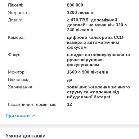
Пікселі:
800 000
Яскравість:
1200 люксів
Дозвіл:
≥ 470 ТВЛ, допоміжний
дисплей: не менш ніж 320 ×
240 пікселів
Камера:
цифрова кольорова CCD-
камера з автоматичним
фокусом
Фокус:
швидке автофокусування та
ручне керування
фокусуванням
Монітор:
1600 × 900 пікселів
Відеовихід:
да
Харчування:
зовнішнє живлення змінного
струму та живлення від
вбудованої батареї
Гарантійний термін, міс
12
Приховати
Умови доставки