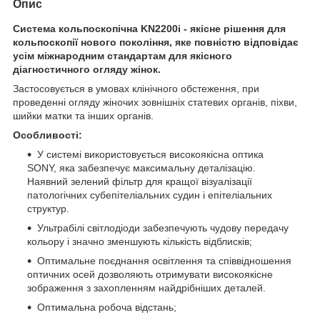
Опис
Система кольпоскопічна KN2200i - якісне рішення для
кольпоскопії нового покоління, яке повністю відповідає
усім міжнародним стандартам для якісного
діагностичного огляду жінок.
Застосовується в умовах клінічного обстеження, при
проведенні огляду жіночих зовнішніх статевих органів, піхви,
шийки матки та інших органів.
Особливості:
У системі використовується високоякісна оптика
SONY, яка забезпечує максимальну деталізацію.
Наявний зелений фільтр для кращої візуалізації
патологічних субепітеліальних судин і епітеліальних
структур.
Ультрабілі світлодіоди забезпечують чудову передачу
кольору і значно зменшують кількість відблисків;
Оптимальне поєднання освітлення та співвідношення
оптичних осей дозволяють отримувати високоякісне
зображення з захопленням найдрібніших деталей.
Оптимальна робоча відстань;