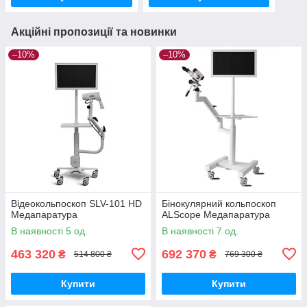
Акційні пропозиції та новинки
–10%
–10%
Відеокольпоскоп SLV-101 HD
Бінокулярний кольпоскоп
Медапаратура
ALScope Медапаратура
В наявності 5 од.
В наявності 7 од.
463 320
692 370
₴
₴
514 800 ₴
769 300 ₴
Купити
Купити