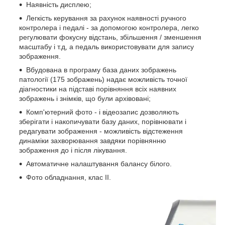
Наявність дисплею;
Легкість керування за рахунок наявності ручного
контролера і педалі - за допомогою контролера, легко
регулювати фокусну відстань, збільшення / зменшення
масштабу і т.д, а педаль використовувати для запису
зображення.
Вбудована в програму база даних зображень
патології (175 зображень) надає можливість точної
діагностики на підставі порівняння всіх наявних
зображень і знімків, що були архівовані;
Комп'ютерний фото - і відеозапис дозволяють
зберігати і накопичувати базу даних, порівнювати і
редагувати зображення - можливість відстеження
динаміки захворювання завдяки порівнянню
зображення до і після лікування.
Автоматичне налаштування балансу білого.
Фото обладнання, клас II.