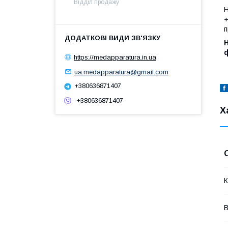
Відділ продажу
Н
+
п
Н
ф
https://medapparatura.in.ua
ua.medapparatura@gmail.com
+380636871407
+380636871407
Х
К
В