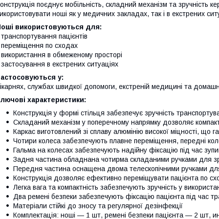
онструкція поєднує мобільність, складний механізм та зручність 
икористовувати ноші як у медичних закладах, так і в екстрених сит
Ноші використовуються для:
 транспортування пацієнтів
 переміщення по сходах
 використання в обмеженому просторі
 застосування в екстрених ситуаціях
Застосовуються у:
ікарнях, службах швидкої допомоги, екстреній медицині та домаш
лючові характеристики:
Конструкція у формі стільця забезпечує зручність транспортув
Складаний механізм у поперечному напрямку дозволяє компакт
Каркас виготовлений зі сплаву алюмінію високої міцності, що га
Чотири колеса забезпечують плавне переміщення, передні кол
Гальма на колесах забезпечують надійну фіксацію під час зупи
Задня частина обладнана чотирма складаними ручками для з
Передня частина оснащена двома телескопічними ручками дл
Конструкція дозволяє ефективно переміщувати пацієнта по сх
Легка вага та компактність забезпечують зручність у використа
Два ремені безпеки забезпечують фіксацію пацієнта під час т
Матеріали стійкі до зносу та регулярної дезінфекції
Комплектація: ноші — 1 шт, ремені безпеки пацієнта — 2 шт, и