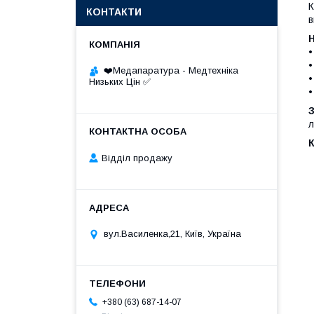
К
КОНТАКТИ
в
•
•
❤️Медапаратура - Медтехніка
•
Низьких Цін ✅
•
л
К
Відділ продажу
вул.Василенка,21, Київ, Україна
+380 (63) 687-14-07