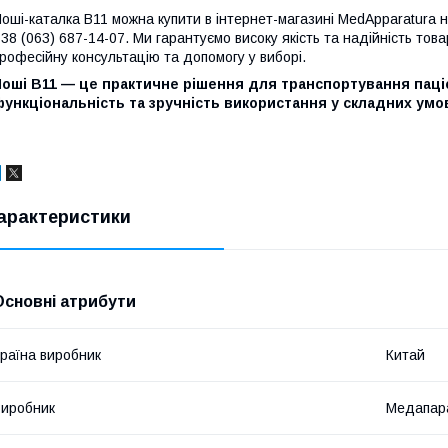
оші-каталка В11 можна купити в інтернет-магазині MedApparatura 
38 (063) 687-14-07. Ми гарантуємо високу якість та надійність т
рофесійну консультацію та допомогу у виборі.
оші В11 — це практичне рішення для транспортування паціє
ункціональність та зручність використання у складних умо
арактеристики
Основні атрибути
раїна виробник
Китай
иробник
Медапар