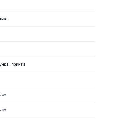
льна
унків і принтів
 см
 см