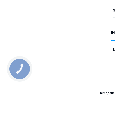
В
І
Ц
КНОПКА
ЗВ'ЯЗКУ