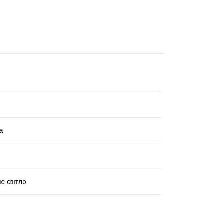
а
е світло