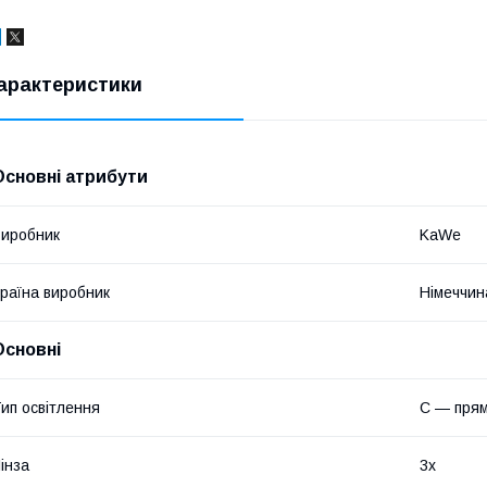
арактеристики
Основні атрибути
иробник
KaWe
раїна виробник
Німеччин
Основні
ип освітлення
C — прям
інза
3x