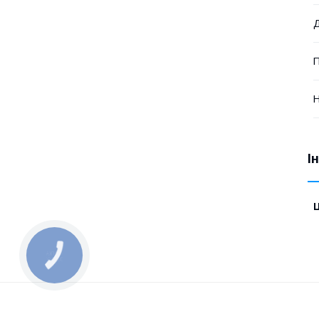
Д
Н
І
Ц
КНОПКА
ЗВ'ЯЗКУ