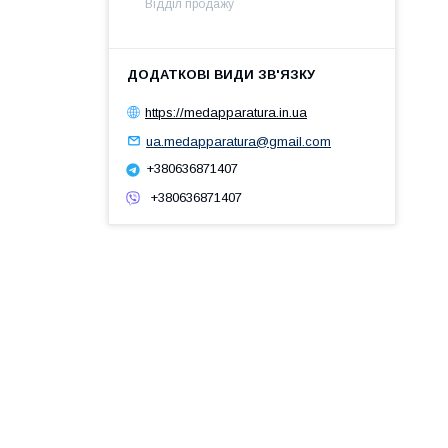
Відділ продажу
https://medapparatura.in.ua
ua.medapparatura@gmail.com
+380636871407
+380636871407