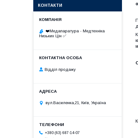
КОНТАКТИ
П
д
❤️Медапаратура - Медтехніка
К
Низьких Цін ✅
к
м
Відділ продажу
вул.Василенка,21, Київ, Україна
К
+380 (63) 687-14-07