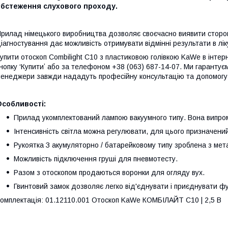
обстеження слухового проходу.
рилад німецького виробництва дозволяє своєчасно виявити стороннє
іагностування дає можливість отримувати відмінні результати в лік
упити отоскоп Combilight C10 з пластиковою голівкою KaWe в інтер
нопку ‘Купитиʼ або за телефоном +38 (063) 687-14-07. Ми гарантуєм
енеджери завжди нададуть професійну консультацію та допомогу 
Особливості:
Прилад укомплектований лампою вакуумного типу. Вона випром
Інтенсивність світла можна регулювати, для цього призначени
Рукоятка З акумуляторно / батарейковому типу зроблена з мет
Можливість підключення груші для пневмотесту.
Разом з отоскопом продаються воронки для огляду вух.
Гвинтовий замок дозволяє легко від'єднувати і приєднувати ф
омплектація: 01.12110.001 Отоскоп KaWe КОМБІЛАЙТ C10 | 2,5 В