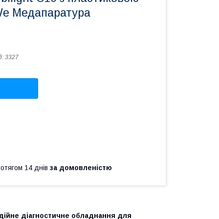
We Медапаратура
д:
3327
ротягом 14 днів
за домовленістю
адійне діагностичне обладнання для