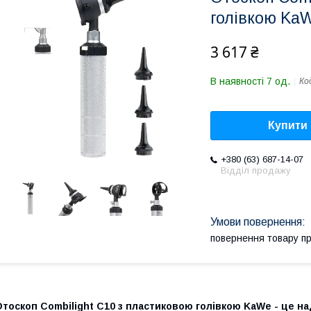
голівкою Ka
3 617 ₴
В наявності 7 од.
Ко
Купити
+380 (63) 687-14-07
Відділ продажу
повернення товару п
тоскоп Combilight C10 з пластиковою голівкою KaWe - це н