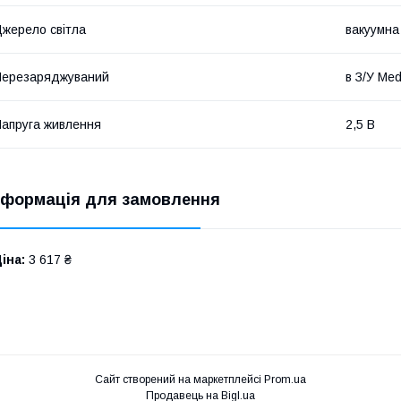
жерело світла
вакуумна
Перезаряджуваний
в З/У Me
апруга живлення
2,5 В
нформація для замовлення
іна:
3 617 ₴
Сайт створений на маркетплейсі
Prom.ua
Продавець на Bigl.ua