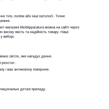
 тіло, поліпи або інші патології. Точне
уванні.
нет-магазині MedApparatura можна на сайті через
о високу якість та надійність товару. Наші
у виборі.
інює світло, яке нагадує денне.
й реостат.
алу і має антиковзну поверхню.
ункціональні деталі приладу.