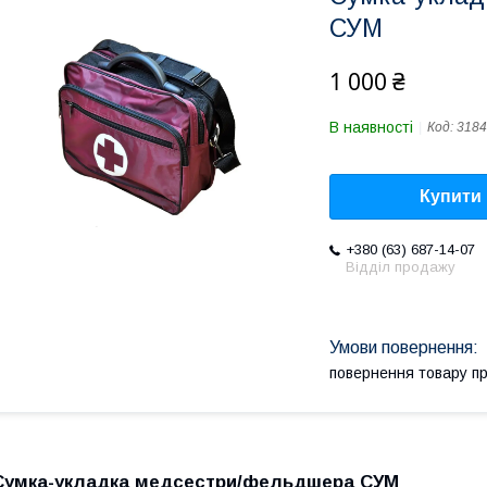
СУМ
1 000 ₴
В наявності
Код:
3184
Купити
+380 (63) 687-14-07
Відділ продажу
повернення товару п
Сумка-укладка медсестри/фельдшера СУМ