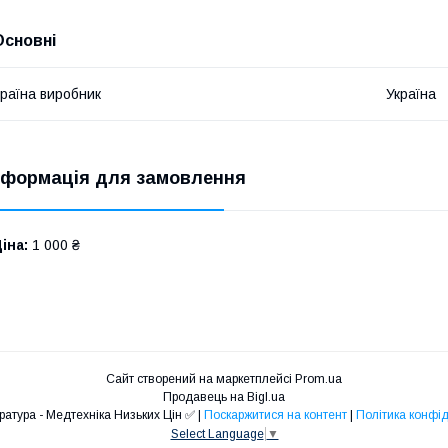
Основні
раїна виробник
Україна
нформація для замовлення
іна:
1 000 ₴
Сайт створений на маркетплейсі
Prom.ua
Продавець на Bigl.ua
❤️Медапаратура - Медтехніка Низьких Цін ✅ |
Поскаржитися на контент
|
Політика конфід
Select Language
▼