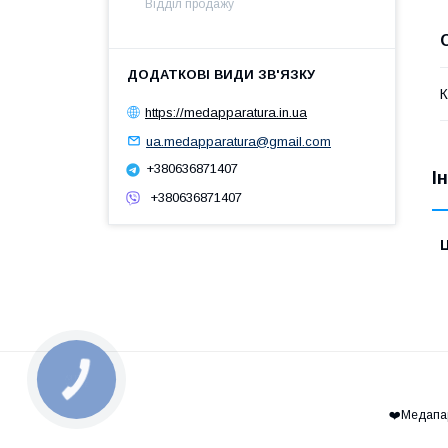
Відділ продажу
К
https://medapparatura.in.ua
ua.medapparatura@gmail.com
+380636871407
І
+380636871407
Ц
КНОПКА
ЗВ'ЯЗКУ