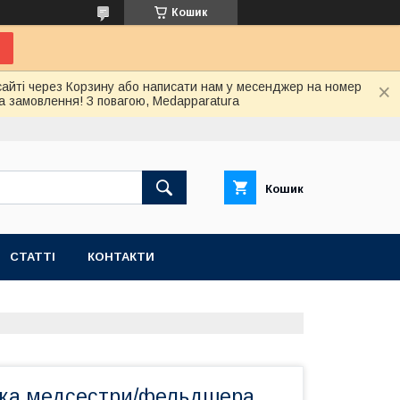
Кошик
сайті через Корзину або написати нам у месенджер на номер
а замовлення! З повагою, Medapparatura
Кошик
СТАТТІ
КОНТАКТИ
ка медсестри/фельдшера