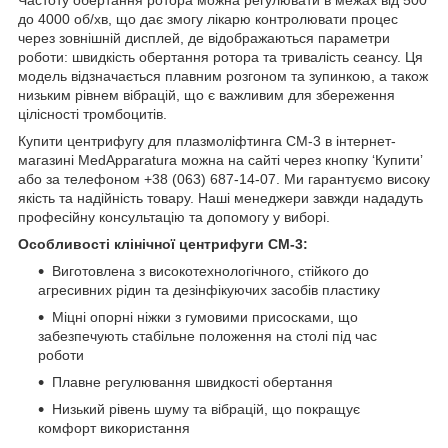
до 4000 об/хв, що дає змогу лікарю контролювати процес
через зовнішній дисплей, де відображаються параметри
роботи: швидкість обертання ротора та тривалість сеансу. Ця
модель відзначається плавним розгоном та зупинкою, а також
низьким рівнем вібрацій, що є важливим для збереження
цілісності тромбоцитів.
Купити центрифугу для плазмоліфтинга CM-3 в інтернет-
магазині MedApparatura можна на сайті через кнопку ‘Купитиʼ
або за телефоном +38 (063) 687-14-07. Ми гарантуємо високу
якість та надійність товару. Наші менеджери завжди нададуть
професійну консультацію та допомогу у виборі.
Особливості клінічної центрифуги CM-3:
Виготовлена з високотехнологічного, стійкого до
агресивних рідин та дезінфікуючих засобів пластику
Міцні опорні ніжки з гумовими присосками, що
забезпечують стабільне положення на столі під час
роботи
Плавне регулювання швидкості обертання
Низький рівень шуму та вібрацій, що покращує
комфорт використання