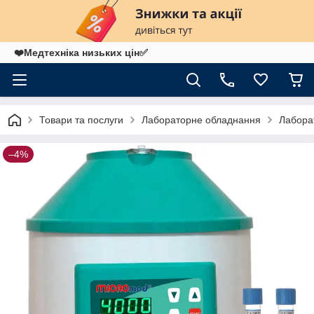
❤️Медтехніка низьких цін✅
Товари та послуги
Лабораторне обладнання
Лабора
–4%