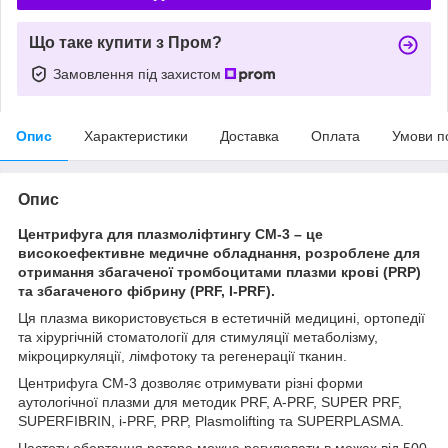
Що таке купити з Пром?
Замовлення під захистом
Опис
Характеристики
Доставка
Оплата
Умови п
Опис
Центрифуга для плазмоліфтингу CM-3 – це
високоефективне медичне обладнання, розроблене для
отримання збагаченої тромбоцитами плазми крові (PRP)
та збагаченого фібрину (PRF, I-PRF).
Ця плазма використовується в естетичній медицині, ортопедії
та хірургічній стоматології для стимуляції метаболізму,
мікроциркуляції, лімфотоку та регенерації тканин.
Центрифуга CM-3 дозволяє отримувати різні форми
аутологічної плазми для методик PRF, A-PRF, SUPER PRF,
SUPERFIBRIN, i-PRF, PRP, Plasmolifting та SUPERPLASMA.
Частоту обертання ротора можна регулювати в межах від 500