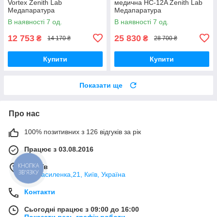
Vortex Zenith Lab
медична HC-12A Zenith Lab
Медапаратура
Медапаратура
В наявності 7 од.
В наявності 7 од.
12 753
25 830
₴
₴
14 170 ₴
28 700 ₴
Купити
Купити
Показати ще
Про нас
100% позитивних з 126 відгуків за рік
Працює з 03.08.2016
м. Київ
КНОПКА
ЗВ'ЯЗКУ
вул.Василенка,21, Київ, Україна
Контакти
Сьогодні працює з 09:00 до 16:00
Показати весь графік роботи