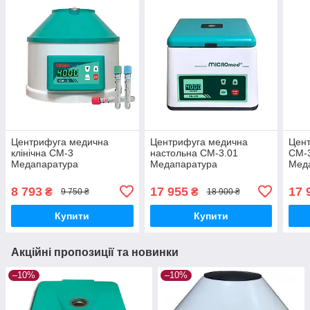
Центрифуга медична
Центрифуга медична
Цен
клінічна СМ-3
настольна СМ-3.01
СМ-
Медапаратура
Медапаратура
Мед
8 793
17 955
17 
₴
₴
9 750 ₴
18 900 ₴
Купити
Купити
Акційні пропозиції та новинки
–10%
–10%