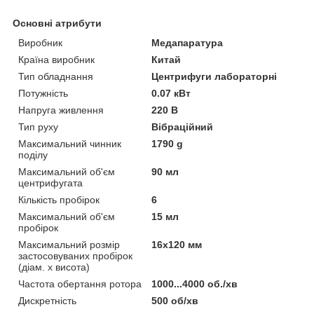
Основні атрибути
Виробник
Медапаратура
Країна виробник
Китай
Тип обладнання
Центрифуги лабораторні
Потужність
0.07 кВт
Напруга живлення
220 В
Тип руху
Вібраційний
Максимальний чинник
1790 g
поділу
Максимальний об'єм
90 мл
центрифугата
Кількість пробірок
6
Максимальний об'єм
15 мл
пробірок
Максимальний розмір
16х120 мм
застосовуваних пробірок
(діам. х висота)
Частота обертання ротора
1000...4000 об./хв
Дискретність
500 об/хв