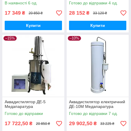
В наявності 6 од.
Готово до відправки 4 од.
17 349
28 152
₴
₴
20 850 ₴
33 120 ₴
Купити
Купити
–15%
–10%
Аквадистилятор ДЕ-5
Аквадистилятор електричний
Медапаратура
ДЕ-10М Медапаратура
Готово до відправки
Готово до відправки 7 од.
17 722,50
29 902,50
₴
₴
20 850 ₴
33 225 ₴