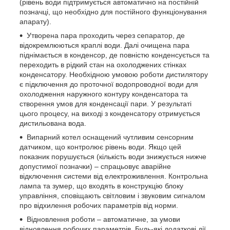
(рівень води підтримується автоматично на постійній
позначці, що необхідно для постійного функціонування
апарату).
Утворена пара проходить через сепаратор, де
відокремлюються краплі води. Далі очищена пара
піднімається в конденсор, де повністю конденсується та
переходить в рідкий стан на охолоджених стінках
конденсатору. Необхідною умовою роботи дистилятору
є підключення до проточної водопроводної води для
охолодження наружного контуру конденсатора та
створення умов для конденсації пари. У результаті
цього процесу, на виході з конденсатору отримується
дистильована вода.
Випарний котел оснащений чутливим сенсорним
датчиком, що контролює рівень води. Якщо цей
показник порушується (кількість води знижується нижче
допустимої позначки) – спрацьовує аварійне
відключення системи від електроживлення. Контрольна
лампа та зумер, що входять в конструкцію блоку
управління, сповіщають світловим і звуковим сигналом
про відхилення робочих параметрів від норми.
Відновлення роботи – автоматичне, за умови
відновлення робочих параметрів. Будь-які додаткові дії