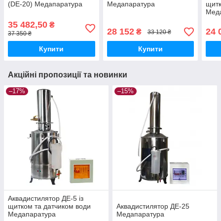
(DE-20) Медапаратура
Медапаратура
щитк
Мед
35 482,50
₴
28 152
24 
₴
33 120 ₴
37 350 ₴
Купити
Купити
Акційні пропозиції та новинки
–17%
–15%
Аквадистилятор ДЕ-5 із
щитком та датчиком води
Аквадистилятор ДЕ-25
Медапаратура
Медапаратура