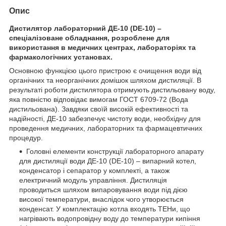
Опис
Дистилятор лабораторний ДЕ-10 (DE-10) –
спеціалізоване обладнання, розроблене для
використання в медичних центрах, лабораторіях та
фармакологічних установах.
Основною функцією цього пристрою є очищення води від
органічних та неорганічних домішок шляхом дистиляції. В
результаті роботи дистилятора отримують дистильовану воду,
яка повністю відповідає вимогам ГОСТ 6709-72 (Вода
дистильована). Завдяки своїй високій ефективності та
надійності, ДЕ-10 забезпечує чистоту води, необхідну для
проведення медичних, лабораторних та фармацевтичних
процедур.
Головні елементи конструкції лабораторного апарату
для дистиляції води ДЕ-10 (DE-10) – випарний котел,
конденсатор і сепаратор у комплекті, а також
електричний модуль управління. Дистиляція
проводиться шляхом випаровування води під дією
високої температури, внаслідок чого утворюється
конденсат. У комплектацію котла входять ТЕНи, що
нагрівають водопровідну воду до температури кипіння