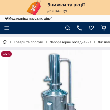
❤️Медтехніка низьких цін✅
Товари та послуги
Лабораторне обладнання
Дистил
–6%