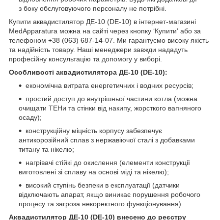
з боку обслуговуючого персоналу не потрібні.
Купити аквадистилятор ДЕ-10 (DE-10) в інтернет-магазині
MedApparatura можна на сайті через кнопку ‘Купитиʼ або за
телефоном +38 (063) 687-14-07. Ми гарантуємо високу якість
та надійність товару. Наші менеджери завжди нададуть
професійну консультацію та допомогу у виборі.
Особливості аквадистилятора ДЕ-10 (DE-10):
економічна витрата енергетичних і водних ресурсів;
простий доступ до внутрішньої частини котла (можна
очищати ТЕНи та стінки від накипу, жорсткого вапняного
осаду);
конструкційну міцність корпусу забезпечує
антикорозійний сплав з нержавіючої сталі з добавками
титану та нікелю;
нагрівачі стійкі до окислення (елементи конструкції
виготовлені зі сплаву на основі міді та нікелю);
високий ступінь безпеки в експлуатації (датчики
відключають апарат, якщо виникає порушення робочого
процесу та загроза некоректного функціонування).
Аквадистилятор ДЕ-10 (DE-10) внесено до реєстру