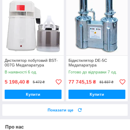
Дистилятор побутовий BST-
Бідистилятор DE-5С
007G Медапаратура
Медапаратура
В наявності 6 од.
Готово до відправки 7 од.
5 198,40
77 745,15
₴
₴
5 472 ₴
81 837 ₴
Купити
Купити
Показати ще
Про нас