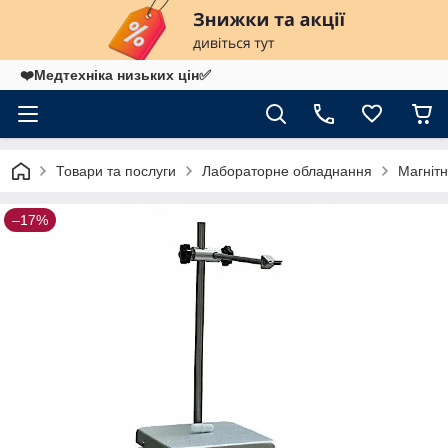
❤️Медтехніка низьких цін✅
Товари та послуги
Лабораторне обладнання
Магнітн
–17%