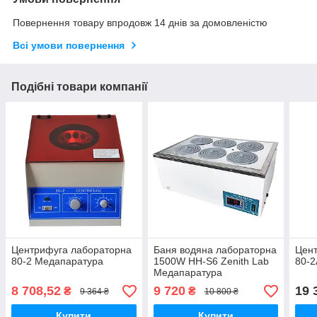
Повернення товару впродовж 14 днів за домовленістю
Всі умови повернення
Подібні товари компанії
Центрифуга лабораторна
Баня водяна лабораторна
Цен
80-2 Медапаратура
1500W HH-S6 Zenith Lab
80-
Медапаратура
8 708,52
9 720
19 
₴
₴
9 364 ₴
10 800 ₴
Купити
Купити