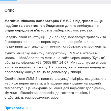
Опис
Магнітна мішалка лабораторна ЛММ-2 з підігрівом — це
надійне та ефективне обладнання для перемішування
рідин середньої в'язкості в лабораторних умовах.
Завдяки своїй конструкції, цей прилад забезпечує тривалий та
безперервний процес перемішування, що робить його
незамінним для виконання точних і стабільних експериментів.
Купити мішалку магнітну лабораторну ЛММ-2 в інтернет-
магазині MedApparatura можна на сайті через кнопку ‘Купитиʼ
або за телефоном +38 (063) 687-14-07. Ми гарантуємо високу
якість та надійність товару. Наші менеджери завжди нададуть
професійну консультацію та допомогу у виборі.
Особливістю ЛММ-2 є наявність функції підігріву, яка дозволяє
не лише перемішувати, а й підтримувати рідину на заданій
температурі. Це найкраше рішення для наукових досліджень,
хімічних і біологічних процесів, де важлива точність і
стабільність температурних умов.
Приховати