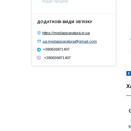
Відділ продажу
https://medapparatura.in.ua
ua.medapparatura@gmail.com
+380636871407
+380636871407
Х
К