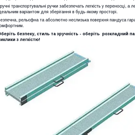
ручні транспортувальні ручки забезпечать легкість у переносці, а л
деальним варіантом для зберігання в будь-якому просторі.
езпечна, рельєфна та абсолютно неслизька поверхня пандуса гара
омфортним.
беріть безпеку, стиль та зручність - оберіть розкладний п
иклики з легкістю!