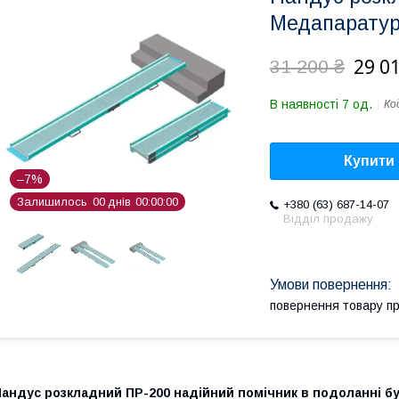
Медапарату
29 0
31 200 ₴
В наявності 7 од.
Ко
Купити
–7%
Залишилось
0
0
днів
0
0
0
0
0
0
+380 (63) 687-14-07
Відділ продажу
повернення товару п
Пандус розкладний ПР-200 надійний помічник в подоланні б