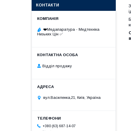
КОНТАКТИ
З
і
Б
к
❤️Медапаратура - Медтехніка
О
Низьких Цін ✅
в
Відділ продажу
вул.Василенка,21, Київ, Україна
+380 (63) 687-14-07