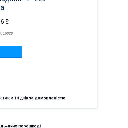
ра
16 ₴
д:
16028
ротягом 14 днів
за домовленістю
удь-яких перешкод!