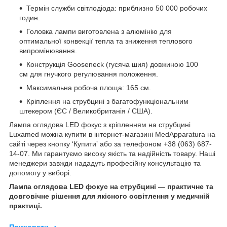
Термін служби світлодіода: приблизно 50 000 робочих
годин.
Головка лампи виготовлена з алюмінію для
оптимальної конвекції тепла та зниження теплового
випромінювання.
Конструкція Gooseneck (гусяча шия) довжиною 100
см для гнучкого регулювання положення.
Максимальна робоча площа: 165 см.
Кріплення на струбцині з багатофункціональним
штекером (ЄС / Великобританія / США).
Лампа оглядова LED фокус з кріпленням на струбцині
Luxamed можна купити в інтернет-магазині MedApparatura на
сайті через кнопку ‘Купитиʼ або за телефоном +38 (063) 687-
14-07. Ми гарантуємо високу якість та надійність товару. Наші
менеджери завжди нададуть професійну консультацію та
допомогу у виборі.
Лампа оглядова LED фокус на струбцині — практичне та
довговічне рішення для якісного освітлення у медичній
практиці.
Приховати