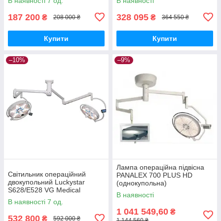
В наявності 7 од.
В наявності
187 200
328 095
₴
₴
208 000 ₴
364 550 ₴
Купити
Купити
–10%
–9%
Лампа операційна підвісна
Світильник операційний
PANALEX 700 PLUS HD
двокупольний Luckystar
(однокупольна)
S628/Е528 VG Medical
Медапаратура
В наявності
Медапаратура
В наявності 7 од.
1 041 549,60
₴
532 800
₴
592 000 ₴
1 144 560 ₴