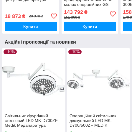
малих операційних GS
300E
900 з мобільним стендом
Мед
143 792
158
₴
Welch Allyn
18 873
₴
20 970 ₴
151 360 ₴
170 0
Медаппаратура
Купити
Купити
Акційні пропозиції та новинки
–10%
–10%
Світильник хірургічний
Операційний світильник
стельовий LED MK-D700ZF
двокуольний LED MK-
Medik Медапаратура
D700/500ZF MEDIK
Медапаратура