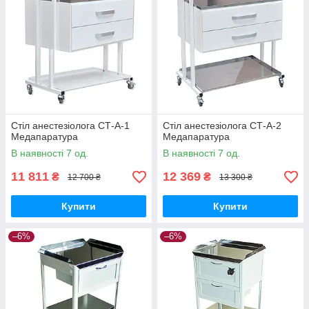
Стіл анестезіолога СТ-А-1
Стіл анестезіолога СТ-А-2
Медапаратура
Медапаратура
В наявності 7 од.
В наявності 7 од.
11 811
12 369
₴
₴
12 700 ₴
13 300 ₴
Купити
Купити
–6%
–6%