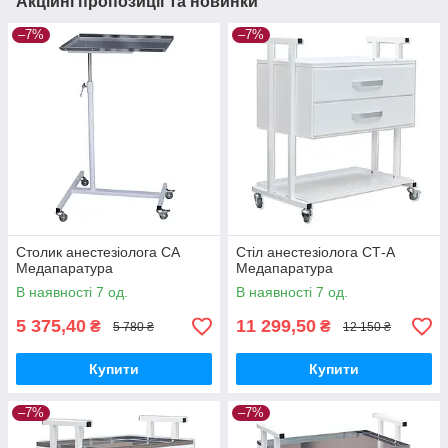
Акційні пропозиції та новинки
–7%
–7%
Столик анестезіолога СА
Стіл анестезіолога СТ-А
Медапаратура
Медапаратура
В наявності 7 од.
В наявності 7 од.
5 375,40
11 299,50
₴
₴
5 780 ₴
12 150 ₴
Купити
Купити
–7%
–7%