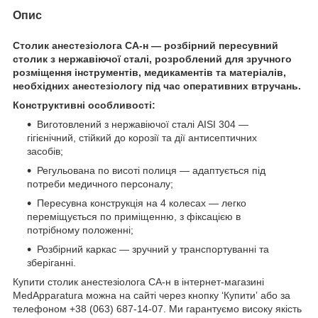
Опис
Столик анестезіолога СА-н — розбірний пересувний
столик з нержавіючої сталі, розроблений для зручного
розміщення інструментів, медикаментів та матеріалів,
необхідних анестезіологу під час оперативних втручань.
Конструктивні особливості:
Виготовлений з нержавіючої сталі AISI 304 —
гігієнічний, стійкий до корозії та дії антисептичних
засобів;
Регульована по висоті полиця — адаптується під
потреби медичного персоналу;
Пересувна конструкція на 4 колесах — легко
переміщується по приміщенню, з фіксацією в
потрібному положенні;
Розбірний каркас — зручний у транспортуванні та
зберіганні.
Купити столик анестезіолога СА-н в інтернет-магазині
MedApparatura можна на сайті через кнопку ‘Купитиʼ або за
телефоном +38 (063) 687-14-07. Ми гарантуємо високу якість