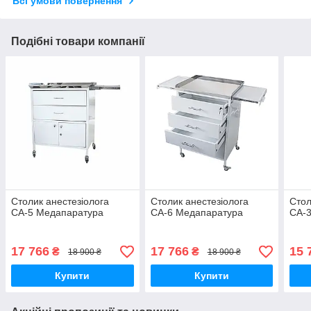
Всі умови повернення
Подібні товари компанії
Столик анестезіолога
Столик анестезіолога
Стол
СА-5 Медапаратура
СА-6 Медапаратура
СА-
17 766
17 766
15 
₴
₴
18 900 ₴
18 900 ₴
Купити
Купити