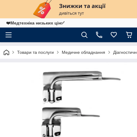
❤️Медтехніка низьких цін✅
Товари та послуги
Медичне обладнання
Діагностич