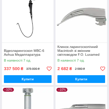
Клинок ларингоскопічний
Відеоларингоскоп МВС-6
Macintosh зі змінним
Aohua Медаппаратура
світловодом F.O. Luxamed
Медаппаратура
В наявності 7 од.
В наявності 7 од.
337 500
2 682
₴
₴
375 000 ₴
2 980 ₴
Купити
Купити
–10%
–10%