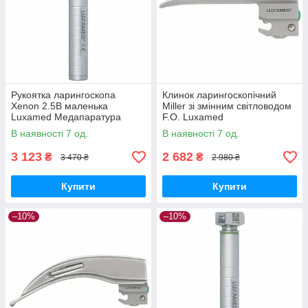
Рукоятка ларингоскопа
Клинок ларингоскопічний
Xenon 2.5B маленька
Miller зі змінним світловодом
Luxamed Медапаратура
F.O. Luxamed
Медаппаратура
В наявності 7 од.
В наявності 7 од.
3 123
2 682
₴
₴
3 470 ₴
2 980 ₴
Купити
Купити
–10%
–10%