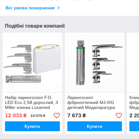
Всі умови повернення
Подібні товари компанії
Набір ларингоскоп F.O.
Ларингоскоп
Клин
LED Eco 2,5В дорослий, 3
фіброоптичний MJ-II/G
фіб
Miller клинка Luxamed
дитячий Медапаратура
Мед
Медапаратура
12 033
7 673
2 2
₴
₴
13 370 ₴
Купити
Купити