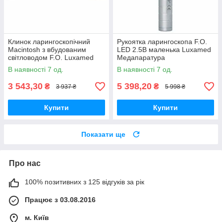
Клинок ларингоскопічний
Рукоятка ларингоскопа F.O.
Macintosh з вбудованим
LED 2.5B маленька Luxamed
світловодом F.O. Luxamed
Медапаратура
Медаппаратура
В наявності 7 од.
В наявності 7 од.
3 543,30
5 398,20
₴
₴
3 937 ₴
5 998 ₴
Купити
Купити
Показати ще
Про нас
100% позитивних з 125 відгуків за рік
Працює з 03.08.2016
м. Київ