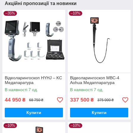
Акційні пропозиції та новинки
–35%
–10%
Відеоларингоскоп HYHJ – KC
Відеоларингоскоп МВС-4
Медапаратура
Aohua Медаппаратура
В наявності 7 од.
В наявності 7 од.
44 950
337 500
₴
₴
68 750 ₴
375 000 ₴
Купити
Купити
–10%
–10%