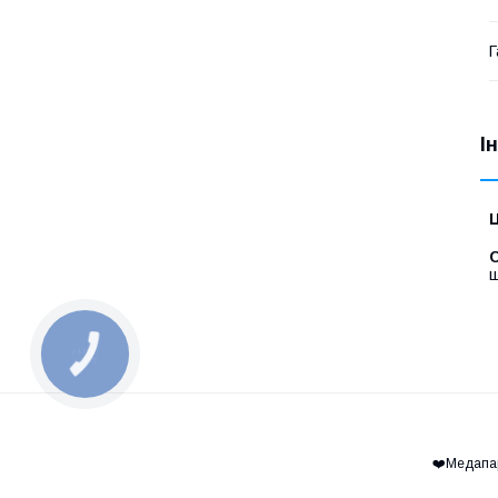
Г
І
Ц
С
ш
КНОПКА
ЗВ'ЯЗКУ