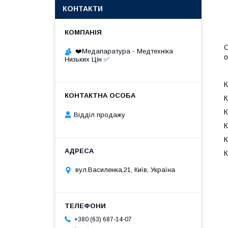
КОНТАКТИ
О
❤️Медапаратура - Медтехніка
о
Низьких Цін ✅
К
К
К
Відділ продажу
К
К
К
вул.Василенка,21, Київ, Україна
+380 (63) 687-14-07