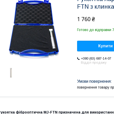
FTN з клинк
1 760 ₴
Готово до відправки 7
Купити
+380 (63) 687-14-07
Відділ продажу
повернення товару п
Рукоятка фіброоптична MJ-FTN призначена для використання