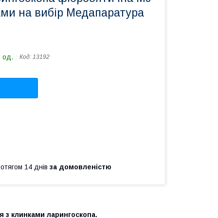
ами на вибір Медапаратура
 од.
Код:
13192
ротягом 14 днів
за домовленістю
 з клинками ларингоскопа.