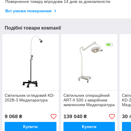
Повернення товару впродовж 14 днів за домовленістю
Всі умови повернення
Подібні товари компанії
Світильник оглядовий KD-
Світильник операційний
Світ
202B-3 Медапаратура
ART-II 500 з аварійним
KD-
живленням Медапаратура
Мед
9 068
139 040
30 
₴
₴
Купити
Купити