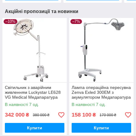
Акційні пропозиції та новинки
–10%
–7%
Світильник з аварійним
Лампа операційна пересувна
живленням Luckystar LE628
Zenva Exled 300EM з
VG Medical Медапаратура
акумулятором Медапаратура
В наявності 7 од.
В наявності 7 од.
342 000
158 100
₴
₴
380 000 ₴
170 000 ₴
Купити
Купити