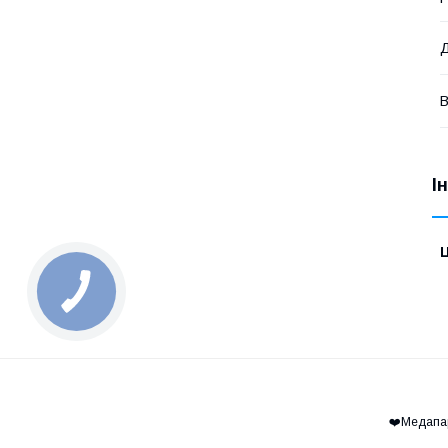
Д
В
І
Ц