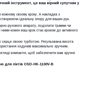
чний інструмент, це ваш вірний супутник у
и кожному своєму кроку. А накладка з
 створюючи ідеальну опору для ваших рук.
порно-рухового апарату, подолати травми чи
З ними кожен ваш крок стає кроком до активного
іє серце своєю турботою. Регульована висота
користання ходунків максимально зручним.
игляді компактні, щоб забезпечити вам зручне
ою для ліктів OSD-HK-1100V-B