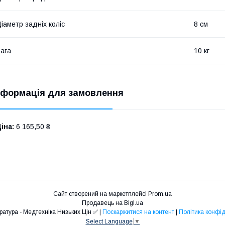
іаметр задніх коліс
8 см
ага
10 кг
нформація для замовлення
іна:
6 165,50 ₴
Сайт створений на маркетплейсі
Prom.ua
Продавець на Bigl.ua
❤️Медапаратура - Медтехніка Низьких Цін ✅ |
Поскаржитися на контент
|
Політика конфід
Select Language
▼