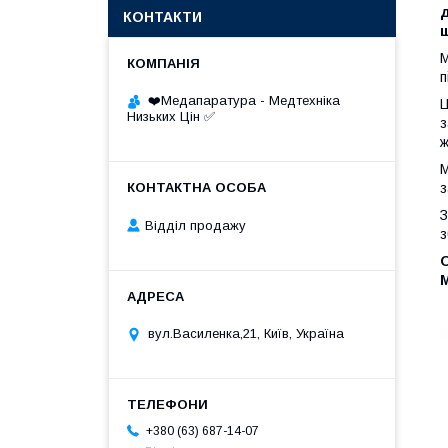
д
КОНТАКТИ
М
п
❤️Медапаратура - Медтехніка
Ц
Низьких Цін ✅
з
ж
М
з
З
Відділ продажу
з
О
М
вул.Василенка,21, Київ, Україна
+380 (63) 687-14-07