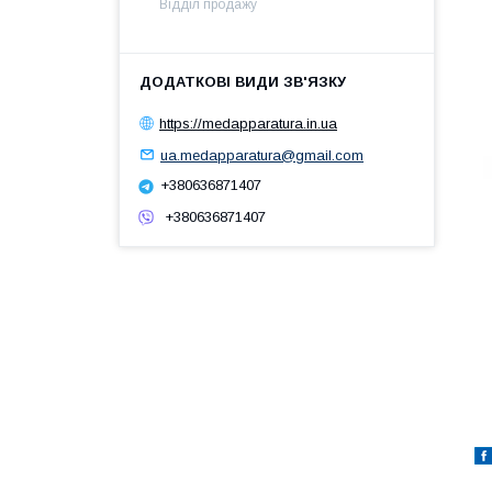
Відділ продажу
https://medapparatura.in.ua
ua.medapparatura@gmail.com
+380636871407
+380636871407