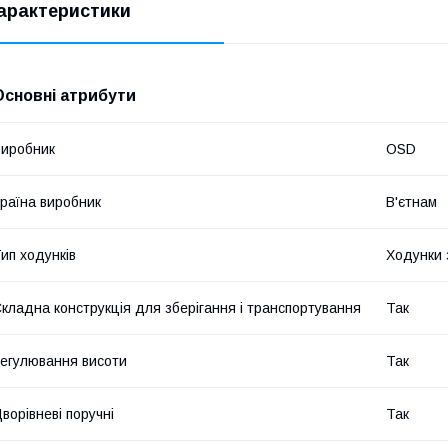
арактеристики
Основні атрибути
иробник
ОSD
раїна виробник
В'єтнам
ип ходунків
Ходунки 
кладна конструкція для зберігання і транспортування
Так
егулювання висоти
Так
ворівневі поручні
Так