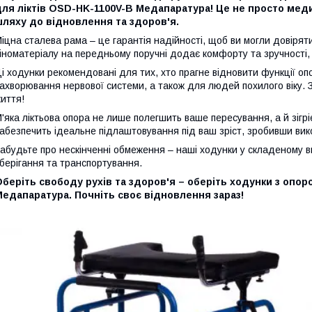
ля ліктів OSD-HK-1100V-B Медапаратура! Це не просто меди
шляху до відновлення та здоров'я.
іцна сталева рама – це гарантія надійності, щоб ви могли довірят
іноматеріалу на передньому поручні додає комфорту та зручності,
і ходунки рекомендовані для тих, хто прагне відновити функції о
ахворювання нервової системи, а також для людей похилого віку. 
иття!
'яка ліктьова опора не лише полегшить ваше пересування, а й зігр
абезпечить ідеальне підлаштовування під ваш зріст, зробивши ви
абудьте про нескінченні обмеження – наші ходунки у складеному в
берігання та транспортування.
беріть свободу рухів та здоров'я – оберіть ходунки з опор
едапаратура. Почніть своє відновлення зараз!