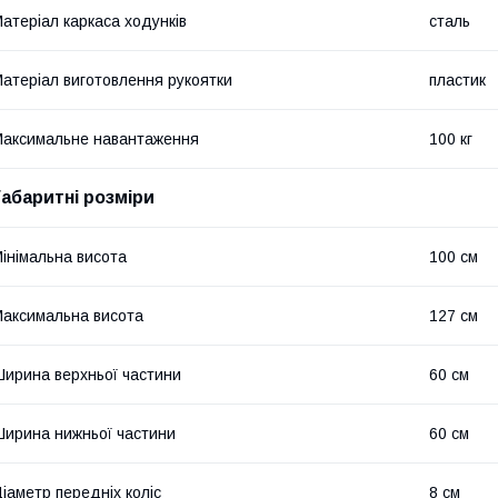
атеріал каркаса ходунків
сталь
атеріал виготовлення рукоятки
пластик
аксимальне навантаження
100 кг
Габаритні розміри
інімальна висота
100 см
аксимальна висота
127 см
ирина верхньої частини
60 см
ирина нижньої частини
60 см
іаметр передніх коліс
8 см