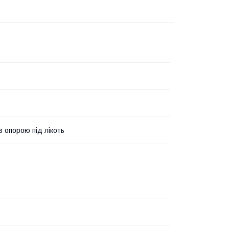
з опорою під лікоть