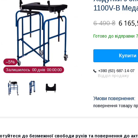
1100V-B Мед
6 165,
6 490 ₴
Готово до відправки 7
Купити
–5%
Залишилось
0
0
днів
0
0
0
0
0
0
+380 (63) 687-14-07
Відділ продажу
повернення товару п
Готуйтеся до безмежної свободи рухів та повернення до ак