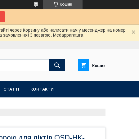
Кошик
сайті через Корзину або написати нам у месенджер на номер
а замовлення! З повагою, Medapparatura
Кошик
СТАТТІ
КОНТАКТИ
орою для ліктів OSD-HK-