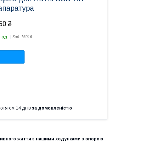
апаратура
50 ₴
 од.
Код:
16016
ротягом 14 днів
за домовленістю
тивного життя з нашими ходунками з опорою