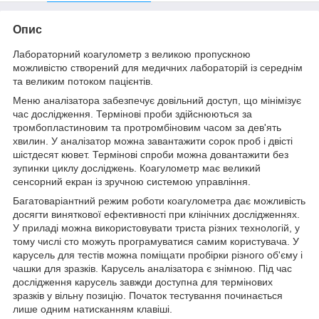
Опис
Лабораторний коагулометр з великою пропускною
можливістю створений для медичних лабораторій із середнім
та великим потоком пацієнтів.
Меню аналізатора забезпечує довільний доступ, що мінімізує
час дослідження. Термінові проби здійснюються за
тромбопластиновим та протромбіновим часом за дев'ять
хвилин. У аналізатор можна завантажити сорок проб і двісті
шістдесят кювет. Термінові спроби можна довантажити без
зупинки циклу досліджень. Коагулометр має великий
сенсорний екран із зручною системою управління.
Багатоваріантний режим роботи коагулометра дає можливість
досягти виняткової ефективності при клінічних дослідженнях.
У приладі можна використовувати триста різних технологій, у
тому числі сто можуть програмуватися самим користувача. У
карусель для тестів можна поміщати пробірки різного об'єму і
чашки для зразків. Карусель аналізатора є знімною. Під час
дослідження карусель завжди доступна для термінових
зразків у вільну позицію. Початок тестування починається
лише одним натисканням клавіші.