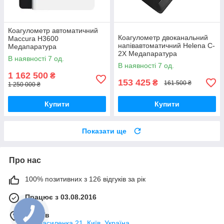
Коагулометр автоматичний
Коагулометр двоканальний
Maccura H3600
напівавтоматичний Helena C-
Медапаратура
2Х Медапаратура
В наявності 7 од.
В наявності 7 од.
1 162 500
₴
153 425
₴
161 500 ₴
1 250 000 ₴
Купити
Купити
Показати ще
Про нас
100% позитивних з 126 відгуків за рік
Працює з 03.08.2016
м. Київ
вул.Василенка,21, Київ, Україна