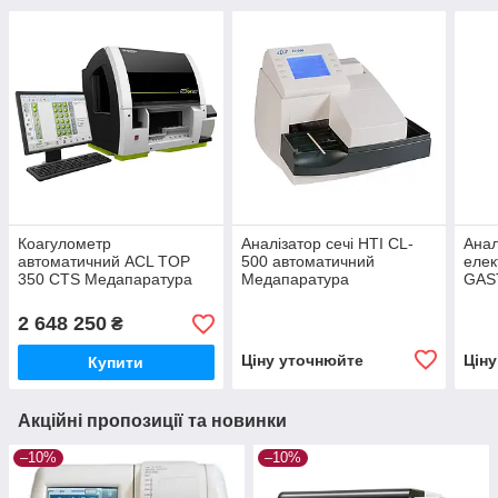
Коагулометр
Аналізатор сечі HTI CL-
Анал
автоматичний ACL TOP
500 автоматичний
елек
350 CTS Медапаратура
Медапаратура
GAS
Мед
2 648 250
₴
Ціну уточнюйте
Цін
Купити
Акційні пропозиції та новинки
–10%
–10%