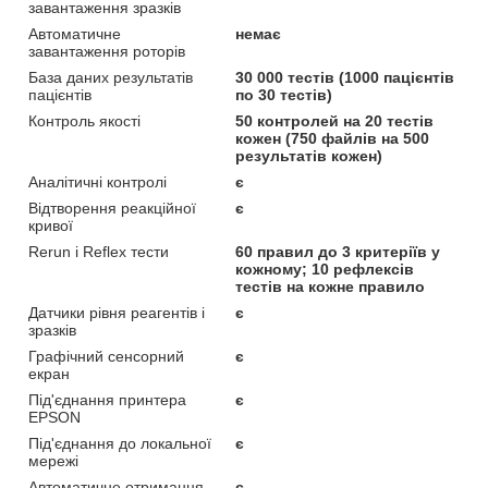
завантаження зразків
Автоматичне
немає
завантаження роторів
База даних результатів
30 000 тестів (1000 пацієнтів
пацієнтів
по 30 тестів)
Контроль якості
50 контролей на 20 тестів
кожен (750 файлів на 500
результатів кожен)
Аналітичні контролі
є
Відтворення реакційної
є
кривої
Rerun і Reflex тести
60 правил до 3 критеріїв у
кожному; 10 рефлексів
тестів на кожне правило
Датчики рівня реагентів і
є
зразків
Графічний сенсорний
є
екран
Під'єднання принтера
є
EPSON
Під'єднання до локальної
є
мережі
Автоматичне отримання
є