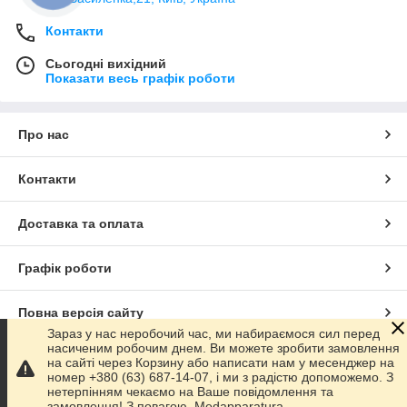
Контакти
Сьогодні вихідний
Показати весь графік роботи
Про нас
Контакти
Доставка та оплата
Графік роботи
Повна версія сайту
Зараз у нас неробочий час, ми набираємося сил перед
насиченим робочим днем. Ви можете зробити замовлення
Сайт створено на маркетплейсі
Prom.ua
на сайті через Корзину або написати нам у месенджер на
номер +380 (63) 687-14-07, і ми з радістю допоможемо. З
нетерпінням чекаємо на Ваше повідомлення та
Політика конфіденційності
замовлення! З повагою, Medapparatura