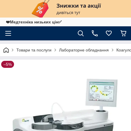
❤️Медтехніка низьких цін✅
Товари та послуги
Лабораторне обладнання
Коагул
–5%