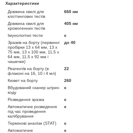
Характеристики
Довжина хвилі для
660 нм
клоттингових тестів
Довжина хвилі для
405 нм
хромогенних тестів
Імунологічні тести
є
Зразків на борту (первинні
до 40
пробірки 13 х 64 мм, 13 х
75 мм, 13 х 100 мм, 11,5 х
64 мм, 11,5 х 92 мм і
чашечки)
Реагентів на борту (в
22
флаконі на 16, 10 і 4 мл)
Кювет на борту
260
Вбудований сканер штрих-
є
коду
Розведення зразка
є
Автоматичне розведення
є
під час проведення
калібрування
Термінові аналізи (STAT)
є
Автоматичне
є