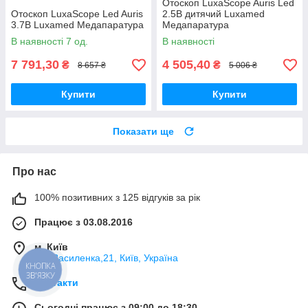
Отоскоп LuxaScope Auris Led
Отоскоп LuxaScope Led Auris
2.5В дитячий Luxamed
3.7В Luxamed Медапаратура
Медапаратура
В наявності 7 од.
В наявності
7 791,30
4 505,40
₴
₴
8 657 ₴
5 006 ₴
Купити
Купити
Показати ще
Про нас
100% позитивних з 125 відгуків за рік
Працює з 03.08.2016
м. Київ
вул.Василенка,21, Київ, Україна
КНОПКА
ЗВ'ЯЗКУ
Контакти
Сьогодні працює з 09:00 до 18:30