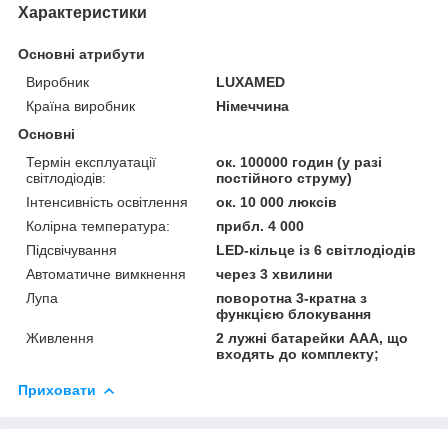
Характеристики
Основні атрибути
Виробник
LUXAMED
Країна виробник
Німеччина
Основні
Термін експлуатації
ок. 100000 годин (у разі
світлодіодів:
постійного струму)
Інтенсивність освітлення
ок. 10 000 люксів
Колірна температура:
прибл. 4 000
Підсвічування
LED-кільце із 6 світлодіодів
Автоматичне вимкнення
через 3 хвилини
Лупа
поворотна 3-кратна з
функцією блокування
Живлення
2 лужні батарейки AAA, що
входять до комплекту;
Приховати