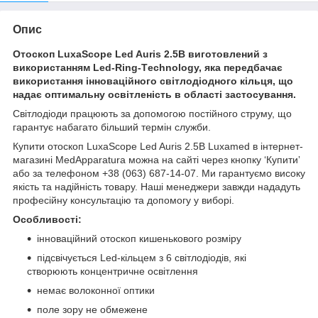
Опис
Отоскоп LuxaScope Led Auris 2.5В виготовлений з
використанням Led-Ring-Тechnology, яка передбачає
використання інноваційного світлодіодного кільця, що
надає оптимальну освітленість в області застосування.
Світлодіоди працюють за допомогою постійного струму, що
гарантує набагато більший термін служби.
Купити отоскоп LuxaScope Led Auris 2.5В Luxamed в інтернет-
магазині MedApparatura можна на сайті через кнопку ‘Купитиʼ
або за телефоном +38 (063) 687-14-07. Ми гарантуємо високу
якість та надійність товару. Наші менеджери завжди нададуть
професійну консультацію та допомогу у виборі.
Особливості:
інноваційний отоскоп кишенькового розміру
підсвічується Led-кільцем з 6 світлодіодів, які
створюють концентричне освітлення
немає волоконної оптики
поле зору не обмежене