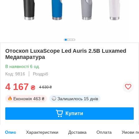
Отоскоп LuxaScope Led Auris 2.5В Luxamed
Медапаратура
В наявності 6 од.
Код: 9816
Роздріб
4 167
₴
4 630 ₴
Економія
463 ₴
Залишилось
15 днів
Купити
Опис
Характеристики
Доставка
Оплата
Умови п