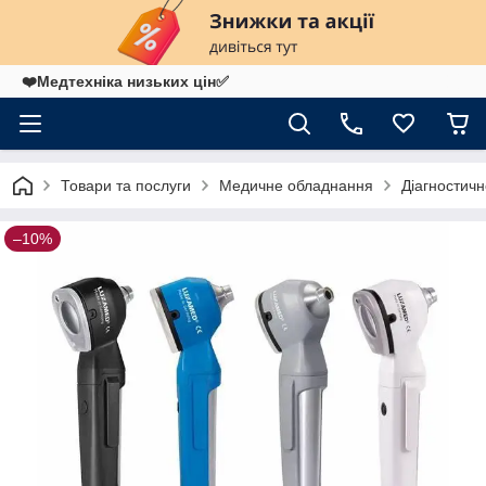
❤️Медтехніка низьких цін✅
Товари та послуги
Медичне обладнання
Діагностич
–10%