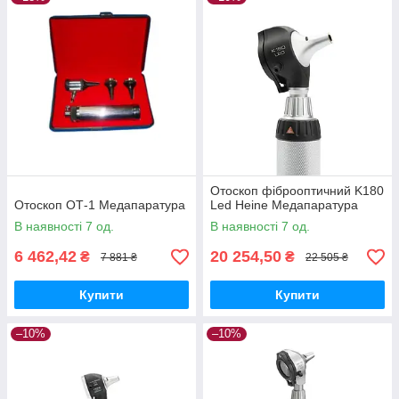
Отоскоп фіброоптичний K180
Отоскоп ОТ-1 Медапаратура
Led Heine Медапаратура
В наявності 7 од.
В наявності 7 од.
6 462,42
20 254,50
₴
₴
7 881 ₴
22 505 ₴
Купити
Купити
–10%
–10%