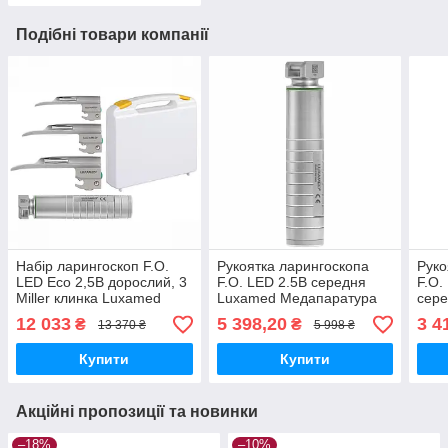
Подібні товари компанії
Набір ларингоскоп F.O.
Рукоятка ларингоскопа
Руко
LED Eco 2,5В дорослий, 3
F.O. LED 2.5B середня
F.O.
Miller клинка Luxamed
Luxamed Медапаратура
сер
Медапаратура
Мед
12 033
5 398,20
3 4
₴
₴
13 370 ₴
5 998 ₴
Купити
Купити
Акційні пропозиції та новинки
–18%
–10%