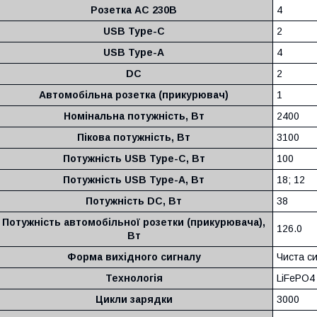
Розетка AC 230В
4
USB Type-C
2
USB Type-A
4
DC
2
Автомобільна розетка (прикурювач)
1
Номінальна потужність, Вт
2400
Пікова потужність, Вт
3100
Потужність USB Type-C, Вт
100
Потужність USB Type-A, Вт
18; 12
Потужність DC, Вт
38
Потужність автомобільної розетки (прикурювача),
126.0
Вт
Форма вихідного сигналу
Чиста с
Технологія
LiFePO4
Цикли зарядки
3000