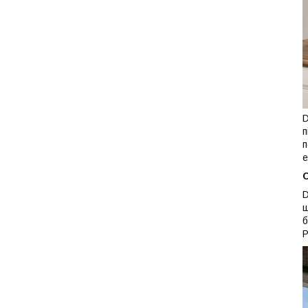
D
п
п
е
D
щ
б
P