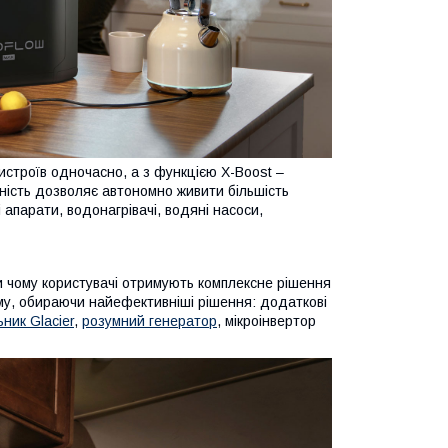
истроїв одночасно, а з функцією X-Boost –
жність дозволяє автономно живити більшість
апарати, водонагрівачі, водяні насоси,
и чому користувачі отримують комплексне рішення
у, обираючи найефективніші рішення: додаткові
ник Glacier
,
розумний генератор
, мікроінвертор