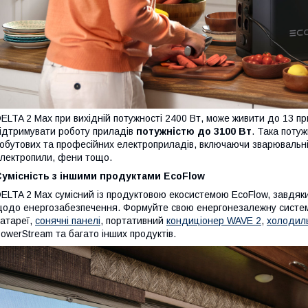
ELTA 2 Max при вихідній потужності 2400 Вт, може живити до 13 пр
ідтримувати роботу приладів
потужністю до 3100 Вт
. Така поту
обутових та професійних електроприладів, включаючи зварювальні 
лектропили, фени тощо.
Сумісність з іншими продуктами EcoFlow
ELTA 2 Max сумісний із продуктовою екосистемою EcoFlow, завдяк
одо енергозабезпечення. Формуйте свою енергонезалежну систем
атареї,
сонячні панелі
, портативний
кондиціонер WAVE 2
,
холодиль
owerStream та багато інших продуктів.