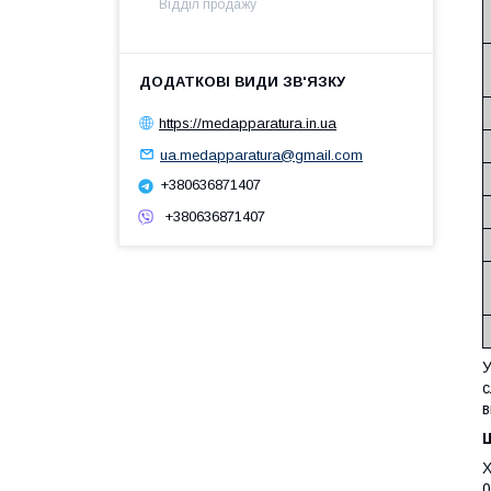
Відділ продажу
https://medapparatura.in.ua
ua.medapparatura@gmail.com
+380636871407
+380636871407
У
с
в
Ш
X
0