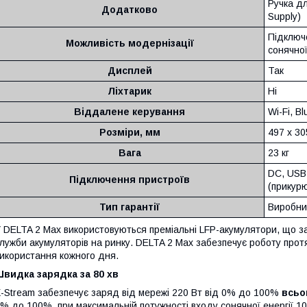
Ручка д
Додатково
Supply)
Підключ
Можливість модернізації
сонячної
Дисплей
Так
Ліхтарик
Ні
Віддалене керування
Wi-Fi, Bl
Розміри, мм
497 х 30
Вага
23 кг
DC, USB
Підключення пристроїв
(прикур
Тип гарантії
Виробни
 DELTA 2 Max використовуються преміальні LFP-акумулятори, що 
лужби акумуляторів на ринку. DELTA 2 Max забезпечує роботу протяг
икористання кожного дня.
видка зарядка за 80 хв
-Stream забезпечує заряд від мережі 220 Вт від 0% до 100%
всьог
% до 100%, при максимальній потужності входу сонячної енергії 1