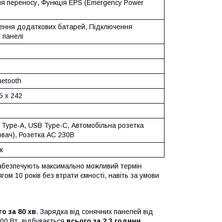
ля переносу, Функція EPS (Emergency Power
ення додаткових батарей, Підключення
 панелі
uetooth
5 х 242
 Type-A, USB Type-C, Автомобільна розетка
ювач), Розетка AC 230В
к
забезпечують максимально можливий термін
ом 10 років без втрати ємності, навіть за умови
о за 80 хв
. Зарядка від сонячних панелей від
000 Вт, відбувається
всього за 2,3 години
.