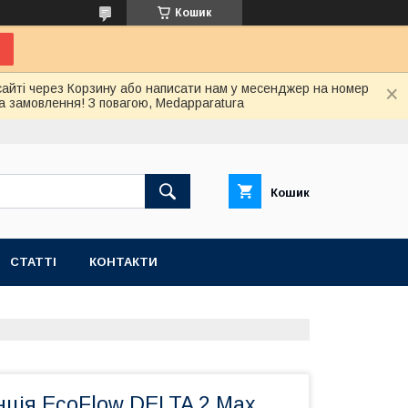
Кошик
сайті через Корзину або написати нам у месенджер на номер
а замовлення! З повагою, Medapparatura
Кошик
СТАТТІ
КОНТАКТИ
нція EcoFlow DELTA 2 Max