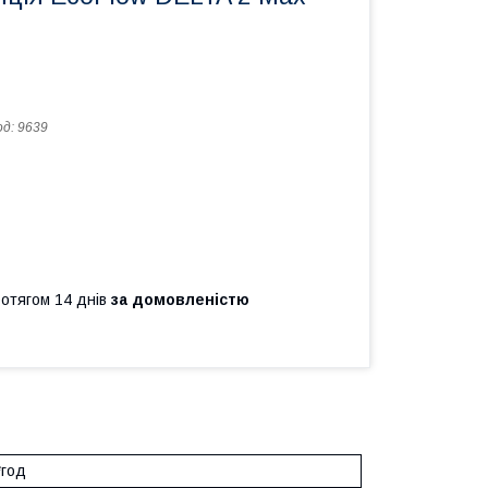
од:
9639
ротягом 14 днів
за домовленістю
*год