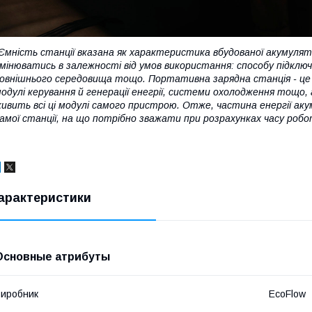
Ємність станції вказана як характеристика вбудованої акумулят
мінюватись в залежності від умов використання: способу підк
овнішнього середовища тощо. Портативна зарядна станція - це 
одулі керування й генерації енегрії, системи охолодження тощо
ивить всі ці модулі самого пристрою. Отже, частина енергії а
амої станції, на що потрібно зважати при розрахунках часу роботи
арактеристики
Основные атрибуты
иробник
EcoFlow