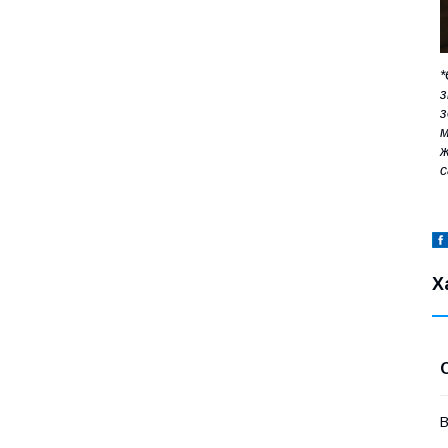
*
з
з
м
ж
с
Х
В