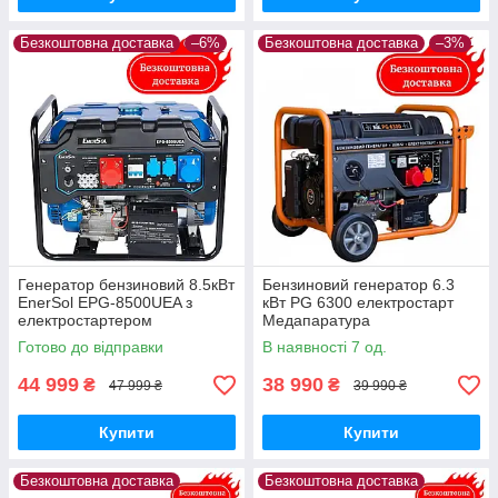
Безкоштовна доставка
–6%
Безкоштовна доставка
–3%
Генератор бензиновий 8.5кВт
Бензиновий генератор 6.3
EnerSol EPG-8500UEA з
кВт PG 6300 електростарт
електростартером
Медапаратура
Медапаратура
Готово до відправки
В наявності 7 од.
44 999
38 990
₴
₴
47 999 ₴
39 990 ₴
Купити
Купити
Безкоштовна доставка
Безкоштовна доставка