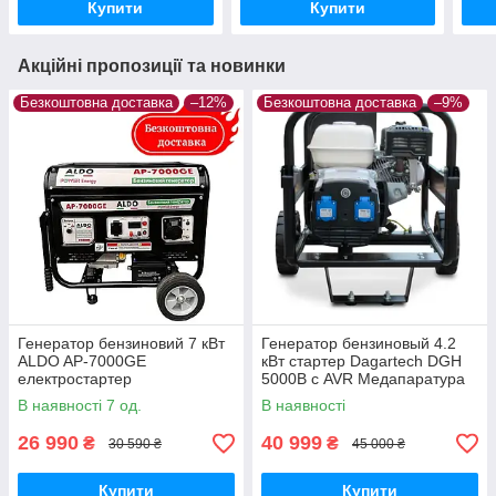
Купити
Купити
Акційні пропозиції та новинки
Безкоштовна доставка
–12%
Безкоштовна доставка
–9%
Генератор бензиновий 7 кВт
Генератор бензиновый 4.2
ALDO AP-7000GE
кВт стартер Dagartech DGH
електростартер
5000B с AVR Медапаратура
Медапаратура
В наявності 7 од.
В наявності
26 990
40 999
₴
₴
30 590 ₴
45 000 ₴
Купити
Купити