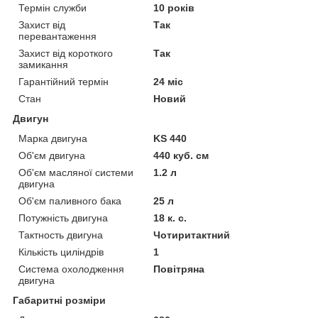
Термін служби
10 років
Захист від
Так
перевантаження
Захист від короткого
Так
замикання
Гарантійний термін
24 міс
Стан
Новий
Двигун
Марка двигуна
KS 440
Об'єм двигуна
440 куб. см
Об'єм масляної системи
1.2 л
двигуна
Об'єм паливного бака
25 л
Потужність двигуна
18 к. с.
Тактность двигуна
Чотиритактний
Кількість циліндрів
1
Система охолодження
Повітряна
двигуна
Габаритні розміри