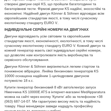
створені двигуни серії KS, що пройшли багатогодинні та
багаторівневі тести. Фірмові двигуни KS надійні, зносостійкі та
економічні. Надійний двигун Könner & Söhnen відповідає всім
європейським стандартам якості, в тому числі сучасному
екологічному стандарту EURO V..
ІНДИВІДУАЛЬНІ СЕРІЙНІ НОМЕРИ НА ДВИГУНАХ
Двигуни відповідають усім світовим та європейським
стандартам якості, економічності, екологічності, в тому числі
сучасному екологічному стандарту EURO V. Кожний двигун та
кожний генератор мають свої індивідуальні серійні номери,
що дозволяє нам контролювати якість виробництва та
сервісного обслуговування.
Двигуни Könner & Söhnen вирізняються легким стартом та
пониженою вібрацією. Лінійка бензинових генераторів KS
10000 оснащена надійним 1-циліндровим двигуном
потужністю 18 к.с.
Купити генератор бензиновий 8 кВт авто/електро запуск
Німеччина KS 10000E ATS в інтернет-магазині MedApparatura
можна на сайті через кнопку ‘Купитиʼ або за телефоном +38
(063) 687-14-07. Ми гарантуємо високу якість та надійність
товару. Наші менеджери завжди нададуть професійну
консультацію та допомогу у виборі.