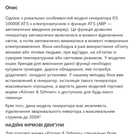
Опис
Однією з унікальних особливостей моделі генератора KS
10000E ATS з електрозапуском є функція ATS (АВР —
автоматичне введення резерву). Ця функція дозволяє
генератору автоматично включатися в момент відключення
світла, а потім автоматично вимикатися в момент повернення
електроживлення. Вона необхідна в разі використання об’єкту
жінками або літніми людьми, при від’їздах, на об’єктах із
суворим температурним або світловим режимом. У моделях
інших брендів для виконання даної функції необхідно
купувати громіздке, дороге обладнання, яке потребує
додаткової, складної установки. У нашому випадку блок вже
встановлений в генератор, інсталяція такого генератора
максимально спрощена, а вартість даних моделей торгової
марки «Könner & Söhnen» є доступною для будь-якого
гаманця.
Крім того, дана модель генератора має можливість
підключення зварювального інвертора з максимальним
струмом до 200А*
НАДІЙНІ ФІРМОВІ ДВИГУНИ
Для торгової марки «Könner & Söhnen» спеціально були