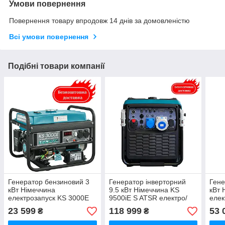
Умови повернення
Повернення товару впродовж 14 днів за домовленістю
Всі умови повернення
Подібні товари компанії
Генератор бензиновий 3
Генератор інверторний
Гене
кВт Німеччина
9.5 кВт Німеччина KS
кВт 
електрозапуск KS 3000E
9500iE S ATSR електро/
елек
Медапаратура
дистанційний запуск
Мед
23 599
118 999
53 
₴
₴
Медапаратура