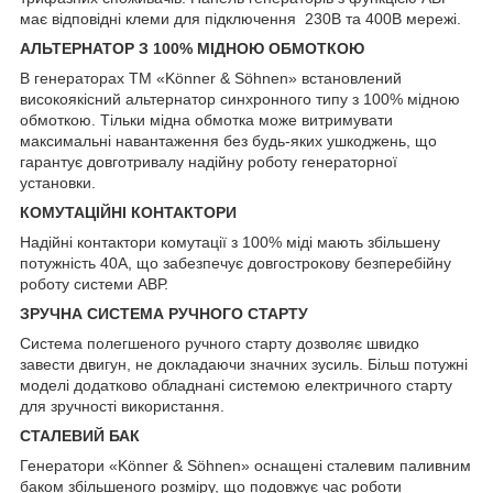
має відповідні клеми для підключення 230В та 400В мережі.
АЛЬТЕРНАТОР З 100% МІДНОЮ ОБМОТКОЮ
В генераторах TM «Könner & Söhnen» встановлений
високоякісний альтернатор синхронного типу з 100% мідною
обмоткою. Тільки мідна обмотка може витримувати
максимальні навантаження без будь-яких ушкоджень, що
гарантує довготривалу надійну роботу генераторної
установки.
КОМУТАЦІЙНІ КОНТАКТОРИ
Надійні контактори комутації з 100% міді мають збільшену
потужність 40А, що забезпечує довгострокову безперебійну
роботу системи АВР.
ЗРУЧНА СИСТЕМА РУЧНОГО СТАРТУ
Система полегшеного ручного старту дозволяє швидко
завести двигун, не докладаючи значних зусиль. Більш потужні
моделі додатково обладнані системою електричного старту
для зручності використання.
СТАЛЕВИЙ БАК
Генератори «Könner & Söhnen» оснащені сталевим паливним
баком збільшеного розміру, що подовжує час роботи