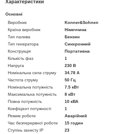
Характеристики
Основні
Виробник
Konner&Sohnen
Країна виробник
Німеччина
Тип палива
Бензин
Тип генератора
Синхронний
Конструкція
Портативна
Кількість фаз
1
Напруга
230 В
Номінальна сила струму
34.78 А
Частота струму
50 Гц
Номінальна потужність
7.5 кВт
Максимальна потужність
8 кВт
Повна потужність
10 кВА
Коефіцієнт потужності
1
Режим роботи
Аварійний
Час безперервної роботи
15 годин
Ступінь захисту IP
23