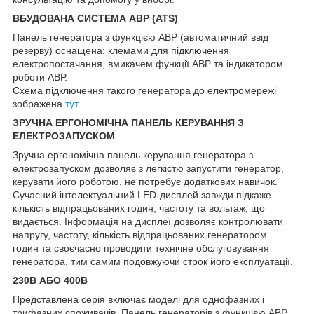
ВБУДОВАНА СИСТЕМА АВР (ATS)
Панель генератора з функцією АВР (автоматичний ввід
резерву) оснащена: клемами для підключення
електропостачання, вмикачем функції АВР та індикатором
роботи АВР.
Схема підключення такого генератора до електромережі
зображена
тут.
ЗРУЧНА ЕРГОНОМІЧНА ПАНЕЛЬ КЕРУВАННЯ З
ЕЛЕКТРОЗАПУСКОМ
Зручна ергономічна панель керування генератора з
електрозапуском дозволяє з легкістю запустити генератор,
керувати його роботою, не потребує додаткових навичок.
Сучасний інтелектуальний LED-дисплей завжди підкаже
кількість відпрацьованих годин, частоту та вольтаж, що
видається. Інформація на дисплеї дозволяє контролювати
напругу, частоту, кількість відпрацьованих генератором
годин та своєчасно проводити технічне обслуговування
генератора, тим самим подовжуючи строк його експлуатації.
230В АБО 400В
Представлена серія включає моделі для однофазних і
трифазних споживачів. Панель генераторів з функцією АВР