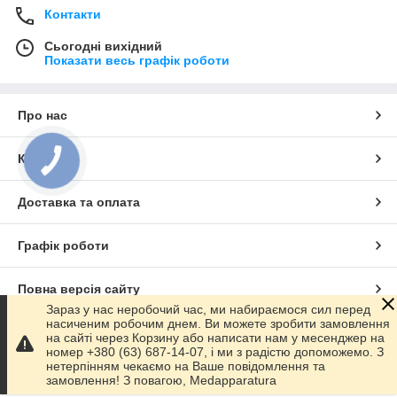
Контакти
Сьогодні вихідний
Показати весь графік роботи
Про нас
Контакти
КНОПКА
ЗВ'ЯЗКУ
Доставка та оплата
Графік роботи
Повна версія сайту
Зараз у нас неробочий час, ми набираємося сил перед
насиченим робочим днем. Ви можете зробити замовлення
Сайт створено на маркетплейсі
Prom.ua
на сайті через Корзину або написати нам у месенджер на
номер +380 (63) 687-14-07, і ми з радістю допоможемо. З
нетерпінням чекаємо на Ваше повідомлення та
Політика конфіденційності
замовлення! З повагою, Medapparatura