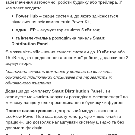
забезпечення автономної роботи будинку або трейлера. У
комплект входять:
Power Hub
– серце системи, до якого здійснюється
підключення всіх компонентів Power Kit;
один LFP
– акумулятор ємністю 5 кВт·год;
та інтелектуальна розподільна панель
Smart
Distribution Panel.
Є можливість збільшення ємності системи до 10 кВт·год або
15 кВт·год та продовження автономної роботи, додавши ще 2
акумулятори.
*зазначена ємність комплекту впливає на кількість
одночасно підключених споживачів та тривалість їх
одночасного живлення
Додавши до комплекту
Smart Distribution Panel
, ви
отримуєте можливість керувати розподілом електроенергії по
кожному ланцюгу електроспоживання в будинку чи фургоні.
Просте налаштування:
центральний модуль живлення
EcoFlow Power Hub має просту конструкцію «підключай та
працюй», що дозволяє налаштувати систему швидко та без
допомоги фахівців.