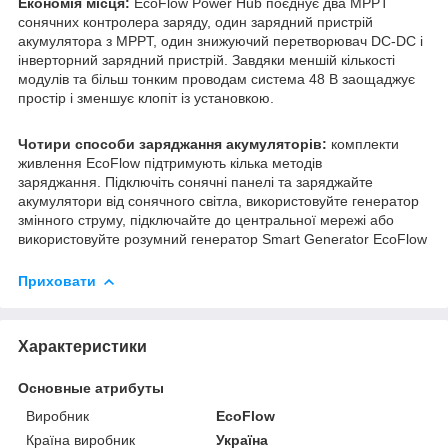
Економія місця:
EcoFlow Power Hub поєднує два MPPT
сонячних контролера заряду, один зарядний пристрій
акумулятора з MPPT, один знижуючий перетворювач DC-DC і
інверторний зарядний пристрій. Завдяки меншій кількості
модулів та більш тонким проводам система 48 В заощаджує
простір і зменшує клопіт із установкою.
Чотири способи заряджання акумуляторів:
комплекти
живлення EcoFlow підтримують кілька методів
заряджання. Підключіть сонячні панелі та заряджайте
акумулятори від сонячного світла, використовуйте генератор
змінного струму, підключайте до центральної мережі або
використовуйте розумний генератор Smart Generator EcoFlow
Приховати
Характеристики
Основные атрибуты
Виробник
EcoFlow
Країна виробник
Україна