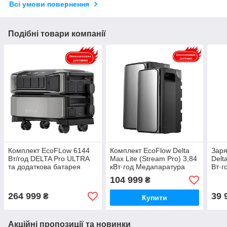
Всі умови повернення
Подібні товари компанії
Комплект EcoFLow 6144
Комплект EcoFlow Delta
Заря
Вт/год DELTA Pro ULTRA
Max Lite (Stream Pro) 3,84
Delt
та додаткова батарея
кВт·год Медапаратура
Вт·г
DELTA Pro ULTRA
заря
104 999
₴
Медапаратура
264 999
39 
₴
Купити
Акційні пропозиції та новинки