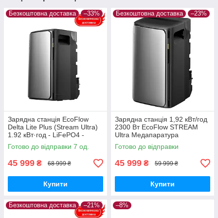
Безкоштовна доставка
–33%
Безкоштовна доставка
–23%
Зарядна станція EcoFlow
Зарядна станція 1,92 кВт/год
Delta Lite Plus (Stream Ultra)
2300 Вт EcoFlow STREAM
1.92 кВт·год - LiFePO4 -
Ultra Медапаратура
Медапаратура
Готово до відправки 7 од.
Готово до відправки
45 999
45 999
₴
₴
68 999 ₴
59 999 ₴
Купити
Купити
Безкоштовна доставка
–21%
–8%