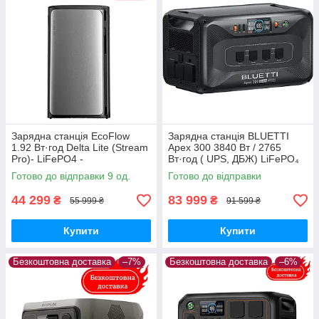
Зарядна станція EcoFlow
Зарядна станція BLUETTI
1.92 Вт·год Delta Lite (Stream
Apex 300 3840 Вт / 2765
Pro)- LiFePO4 -
Вт·год ( UPS, ДБЖ) LiFePO₄
Медапаратура
Готово до відправки 9 од.
Готово до відправки
44 299
83 999
₴
₴
55 999 ₴
91 599 ₴
Купити
Купити
Безкоштовна доставка
–7%
Безкоштовна доставка
–6%