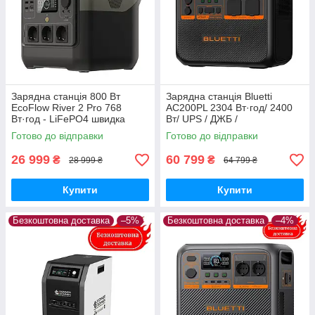
Зарядна станція 800 Вт
Зарядна станція Bluetti
EcoFlow River 2 Pro 768
AC200PL 2304 Вт·год/ 2400
Вт·год - LiFePO4 швидка
Вт/ UPS / ДЖБ /
зарядка Медапаратура
Медапаратура
Готово до відправки
Готово до відправки
26 999
60 799
₴
₴
28 999 ₴
64 799 ₴
Купити
Купити
Безкоштовна доставка
–5%
Безкоштовна доставка
–4%