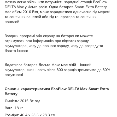
можна легко збільшити потужність зарядної станції EcoFlow
DELTA Max у кілька разів. Одна батарея Smart Extra Battery
має об'єм 2016 Втч, може заряджатися одночасно від мережі
та сонячних панелей або від генератора та сонячних
панелей.
Завдяки програмі або екрану на батареї ви можете
отримувати всю інформацію про відсоток заряду
акумулятора, часу до повного заряду, часу до розряду та
багато іншого.
Додаткова батарея Дельта Макс має літій – іонний
акумулятор, який навіть після 800 зарядів триматиме до 80%
потужності.
Основні характеристики EcoFlow DELTA Max Smart Extra
Battery
Ємність: 2016 Вт·год
Вага: 18 кг
Розміри: 46.4 х 23.5 х 28.3 см