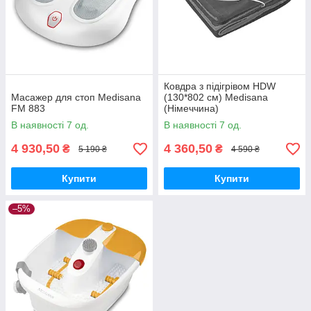
Ковдра з підігрівом HDW
Масажер для стоп Medisana
(130*802 см) Medisana
FM 883
(Німеччина)
В наявності 7 од.
В наявності 7 од.
4 930,50
4 360,50
₴
₴
5 190 ₴
4 590 ₴
Купити
Купити
–5%