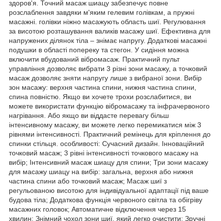
здоров'я. Точний масаж шиацу забезпечує повне
розслаблення завдяки м'яким гелевим голівкам, а пружні
масажні. голівки ніжно масажують область шиї. Регулювання
за висотою розташування валиків масажу шиї. Ефективна для
напружених ділянок тіла – знімає напругу. Додаткові масажні
подушки в області попереку та стегон. У сидіння можна
включити вбудований вібромасаж. Практичний пульт
управління дозволяє вибрати 3 різні зони масажу, а точковий
масаж дозволяє зняти напругу лише з вибраної зони. Вибір
зон масажу: верхня частина спини, нижня частина спини,
спина повністю. Якщо ви хочете трохи розслабитися, ви
можете використати функцію вібромасажу та інфрачервоного
нагрівання. Або якщо ви віддасте перевагу більш
інтенсивному масажу, ви можете легко перемикатися між 3
рівнями інтенсивності. Практичний ремінець для кріплення до
спинки стільця. особливості: Сучасний дизайн. Інноваційний
точковий масаж; 3 рівні інтенсивності точкового масажу на
вибір; Інтенсивний масаж шиацу для спини; Три зони масажу
для масажу шиацу на вибір: загальна, верхня або нижня
частина спини або точковий масаж; Масаж шиї з
регульованою висотою для індивідуальної адаптації під ваше
будова тіла; Додаткова функція червоного світла та обігріву
масажних головок; Автоматичне відключення через 15
хвилин; Знімний чохол зони шиї, який легко очистити; Зручні