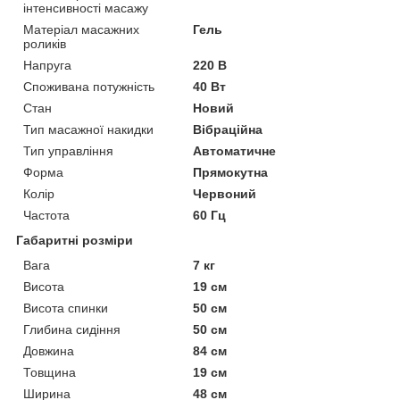
інтенсивності масажу
Матеріал масажних
Гель
роликів
Напруга
220 В
Споживана потужність
40 Вт
Стан
Новий
Тип масажної накидки
Вібраційна
Тип управління
Автоматичне
Форма
Прямокутна
Колір
Червоний
Частота
60 Гц
Габаритні розміри
Вага
7 кг
Висота
19 см
Висота спинки
50 см
Глибина сидіння
50 см
Довжина
84 см
Товщина
19 см
Ширина
48 см