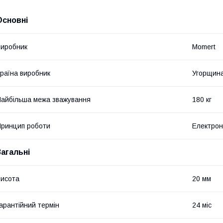
Основні
иробник
Momert
раїна виробник
Угорщин
айбільша межа зважування
180 кг
ринцип роботи
Електро
Загальні
исота
20 мм
арантійний термін
24 міс