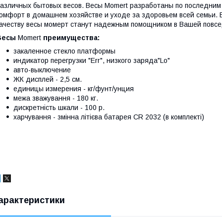
азличных бытовых весов. Весы Momert разработаны по последним
омфорт в домашнем хозяйстве и уходе за здоровьем всей семьи.
ачеству весы момерт станут надежным помощником в Вашей повсе
Весы
Momert
преимущества:
закаленное стекло платформы
индикатор перегрузки "Err", низкого заряда"Lo"
авто-выключение
ЖК дисплей - 2,5 см.
единицы измерения - кг/фунт/унция
межа зважування - 180 кг.
дискретність шкали - 100 р.
харчування - змінна літієва батарея CR 2032 (в комплекті)
арактеристики