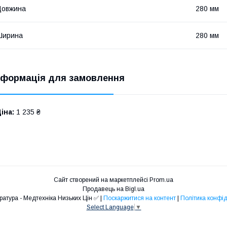
Довжина
280 мм
Ширина
280 мм
нформація для замовлення
іна:
1 235 ₴
Сайт створений на маркетплейсі
Prom.ua
Продавець на Bigl.ua
❤️Медапаратура - Медтехніка Низьких Цін ✅ |
Поскаржитися на контент
|
Політика конфід
Select Language
▼