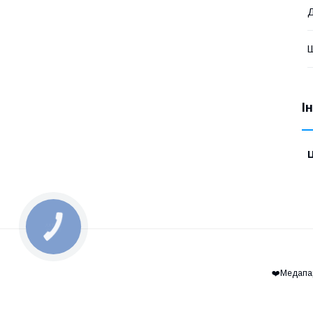
І
Ц
КНОПКА
ЗВ'ЯЗКУ