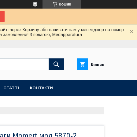
Кошик
сайті через Корзину або написати нам у месенджер на номер
а замовлення! З повагою, Medapparatura
Кошик
СТАТТІ
КОНТАКТИ
аги Momert мод.5870-2