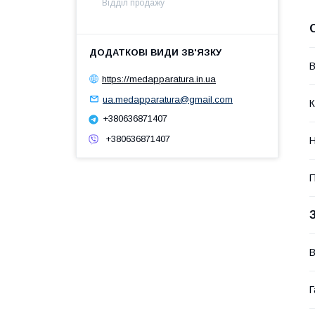
Відділ продажу
В
https://medapparatura.in.ua
ua.medapparatura@gmail.com
К
+380636871407
+380636871407
Н
П
В
Г