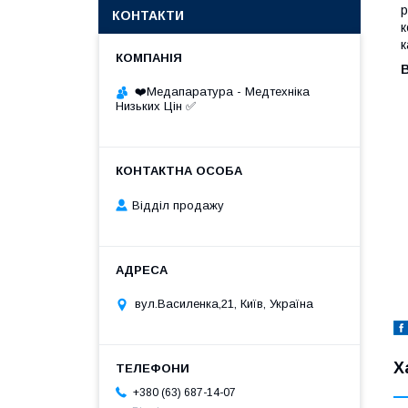
р
КОНТАКТИ
к
к
❤️Медапаратура - Медтехніка
Низьких Цін ✅
Відділ продажу
вул.Василенка,21, Київ, Україна
Х
+380 (63) 687-14-07