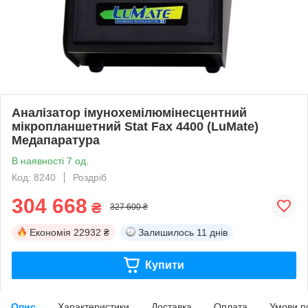
Аналізатор імунохемілюмінесцентний
мікропланшетний Stat Fax 4400 (LuMate)
Медапаратура
В наявності 7 од.
Код: 8240
Роздріб
304 668
₴
327 600 ₴
Економія
22932 ₴
Залишилось
11 днів
Купити
Опис
Характеристики
Доставка
Оплата
Умови п