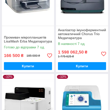
Аналізатор імуноферментний
автоматичний Chorus Trio
Промивач мікропланшетів
Медапаратура
LisaWash Erba Медапаратура
В наявності 7 од.
Готово до відправки 7 од.
1 598 062,50
₴
166 500
₴
185 000 ₴
1 775 625 ₴
Купити
Купити
–10%
–10%