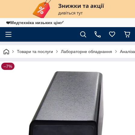
❤️Медтехніка низьких цін✅
Товари та послуги
Лабораторне обладнання
Аналіз
–7%