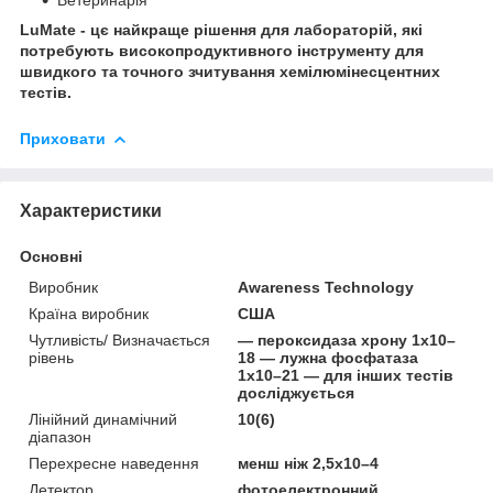
LuMate - цє найкраще рішення для лабораторій, які
потребують високопродуктивного інструменту для
швидкого та точного зчитування хемілюмінесцентних
тестів.
Приховати
Характеристики
Основні
Виробник
Awareness Technology
Країна виробник
США
Чутливість/ Визначається
— пероксидаза хрону 1x10–
рівень
18 — лужна фосфатаза
1x10–21 — для інших тестів
досліджується
Лінійний динамічний
10(6)
діапазон
Перехресне наведення
менш ніж 2,5x10–4
Детектор
фотоелектронний