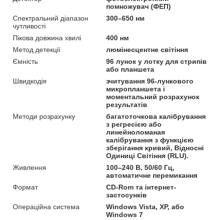
помножувач (ФЕП)
Спектральний діапазон
300–650 нм
чутливості
Пікова довжина хвилі
400 нм
Метод детекції
люмінесцентне світіння
Ємність
96 лунок у лотку для стрипів
або планшета
Швидкодія
зчитування 96-лункового
микропланшета і
моментальний розрахунок
результатів
Методи розрахунку
багатоточкова калібрування
з регресією або
линейноломаная
калібрування з функцією
зберігання кривий, Відносні
Одиниці Світіння (RLU).
Живлення
100–240 В, 50/60 Гц,
автоматичне перемикання
Формат
CD-Rom та інтернет-
застосунків
Операційна система
Windows Vista, XP, або
Windows 7