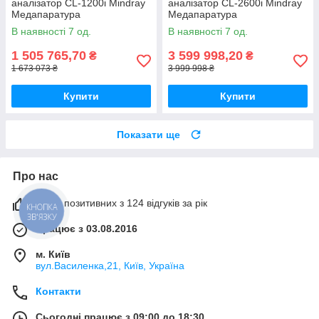
аналізатор CL-1200i Mindray
аналізатор CL-2600і Mindray
Медапаратура
Медапаратура
В наявності 7 од.
В наявності 7 од.
1 505 765,70
3 599 998,20
₴
₴
1 673 073 ₴
3 999 998 ₴
Купити
Купити
Показати ще
Про нас
100% позитивних з 124 відгуків за рік
КНОПКА
ЗВ'ЯЗКУ
Працює з 03.08.2016
м. Київ
вул.Василенка,21, Київ, Україна
Контакти
Сьогодні працює з 09:00 до 18:30