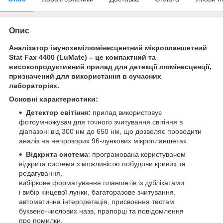
Опис
Аналізатор імунохемілюмінесцентний мікропланшетний
Stat Fax 4400 (LuMate) – це компактний та
високопродуктивний прилад для детекції люмінесценції,
призначений для використання в сучасних
лабораторіях.
Основні характеристики:
Детектор світіння:
прилад використовує
фотоумножувач для точного зчитування світіння в
діапазоні від 300 нм до 650 нм, що дозволяє проводити
аналіз на непрозорих 96-лункових мікропланшетах.
Відкрита система
: програмована користувачем
відкрита система з можливістю побудови кривих та
редагування,
вибіркове форматування планшетів із дублікатами
і вибір кінцевої лунки, багаторазове зчитування,
автоматична інтерпретація, присвоєння тестам
буквено-числових назв, прапорці та повідомлення
про помилки.