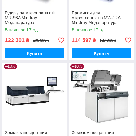
Рідер для мікропланшетів
Промивач для
MR-96A Mindray
мікропланшетів MW-12A
Медапаратура
Mindray Медапаратура
В наявності 7 од.
В наявності 7 од.
122 301
114 597
₴
₴
135 890 ₴
127 330 ₴
Купити
Купити
–10%
–10%
Хемілюмінесцентний
Хемілюмінесцентний