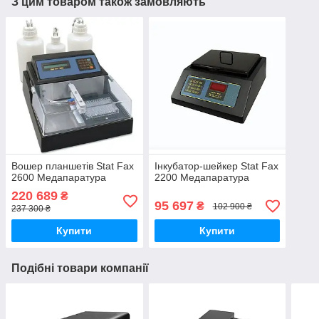
З цим товаром також замовляють
Вошер планшетів Stat Fax
Інкубатор-шейкер Stat Fax
2600 Медапаратура
2200 Медапаратура
220 689
₴
95 697
₴
102 900 ₴
237 300 ₴
Купити
Купити
Подібні товари компанії