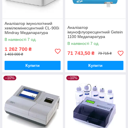
Аналізатор імунологічний
Аналізатор
хемілюмінесцентний CL-900i
імунофлуоресцентний Getein
Mindray Медапаратура
1100 Медапаратура
В наявності 7 од.
В наявності 7 од.
1 262 700
₴
71 743,50
₴
79 715 ₴
1 403 000 ₴
Купити
Купити
–10%
–10%