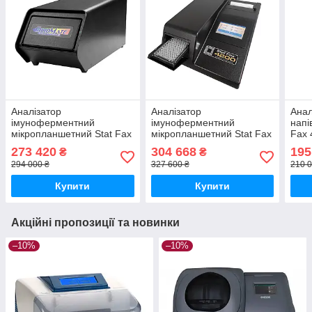
Аналізатор
Аналізатор
Анал
імуноферментний
імуноферментний
напі
мікропланшетний Stat Fax
мікропланшетний Stat Fax
Fax 
4300 (Chromate)
4200 Медапаратура
273 420
304 668
195
₴
₴
Медапаратура
294 000 ₴
327 600 ₴
210 0
Купити
Купити
Акційні пропозиції та новинки
–10%
–10%