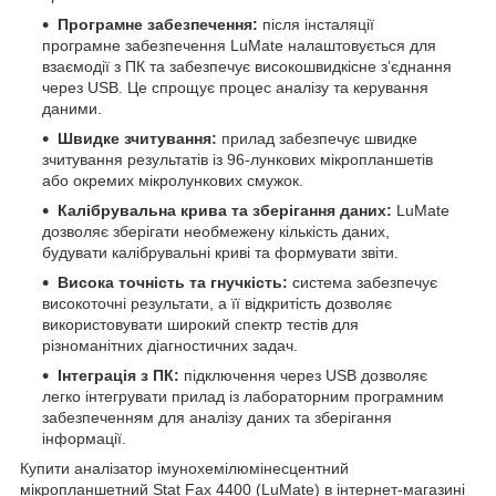
Програмне забезпечення:
після інсталяції
програмне забезпечення LuMate налаштовується для
взаємодії з ПК та забезпечує високошвидкісне з’єднання
через USB. Це спрощує процес аналізу та керування
даними.
Швидке зчитування:
прилад забезпечує швидке
зчитування результатів із 96-лункових мікропланшетів
або окремих мікролункових смужок.
Калібрувальна крива та зберігання даних:
LuMate
дозволяє зберігати необмежену кількість даних,
будувати калібрувальні криві та формувати звіти.
Висока точність та гнучкість:
система забезпечує
високоточні результати, а її відкритість дозволяє
використовувати широкий спектр тестів для
різноманітних діагностичних задач.
Інтеграція з ПК:
підключення через USB дозволяє
легко інтегрувати прилад із лабораторним програмним
забезпеченням для аналізу даних та зберігання
інформації.
Купити аналізатор імунохемілюмінесцентний
мікропланшетний Stat Fax 4400 (LuMate) в інтернет-магазині