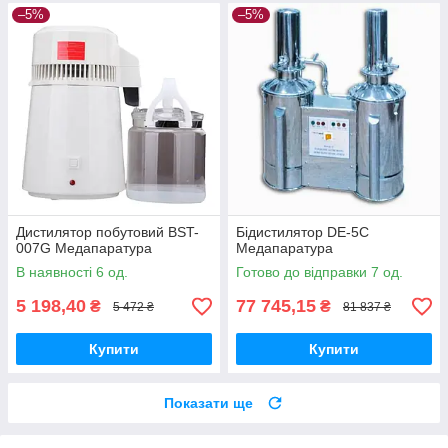
–5%
–5%
Дистилятор побутовий BST-
Бідистилятор DE-5С
007G Медапаратура
Медапаратура
В наявності 6 од.
Готово до відправки 7 од.
5 198,40
77 745,15
₴
₴
5 472 ₴
81 837 ₴
Купити
Купити
Показати ще