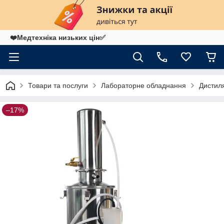
❤️Медтехніка низьких цін✅
Товари та послуги
Лабораторне обладнання
Дистил
–17%