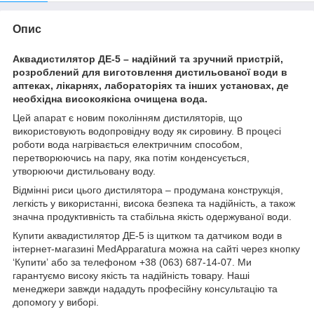
Опис
Аквадистилятор ДЕ-5 – надійний та зручний пристрій,
розроблений для виготовлення дистильованої води в
аптеках, лікарнях, лабораторіях та інших установах, де
необхідна високоякісна очищена вода.
Цей апарат є новим поколінням дистиляторів, що
використовують водопровідну воду як сировину. В процесі
роботи вода нагрівається електричним способом,
перетворюючись на пару, яка потім конденсується,
утворюючи дистильовану воду.
Відмінні риси цього дистилятора – продумана конструкція,
легкість у використанні, висока безпека та надійність, а також
значна продуктивність та стабільна якість одержуваної води.
Купити аквадистилятор ДЕ-5 із щитком та датчиком води в
інтернет-магазині MedApparatura можна на сайті через кнопку
‘Купитиʼ або за телефоном +38 (063) 687-14-07. Ми
гарантуємо високу якість та надійність товару. Наші
менеджери завжди нададуть професійну консультацію та
допомогу у виборі.