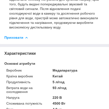
того, будуть видані попереджувальні звуковий та
світловий сигнали. Після відновлення подачі
охолоджуючої води в камеру та досягнення робочого
рівня для води, пристрій може автоматично виконувати
підключення та нагрівання, продовжуючи виробляти
високоякісну дистильовану воду.
Приховати
Характеристики
Основні атрибути
Виробник
Медапаратура
Країна виробник
Китай
Продуктивність
5 л/год
Витрата води на
93 л/год
охолодження
Напруга
220 В
Споживана потужність
4500 Вт