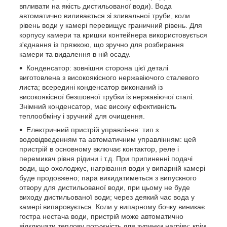
впливати на якість дистильованої води). Вода
автоматично виливається зі зливальної труби, коли
рівень води у камері перевищує граничний рівень. Для
корпусу камери та кришки контейнера використовується
з'єднання із пряжкою, що зручно для розбирання
камери та видалення в ній осаду.
Конденсатор: зовнішня сторона цієї деталі
виготовлена з високоякісного нержавіючого сталевого
листа; всередині конденсатор виконаний із
високоякісної безшовної трубки із нержавіючої сталі.
Знімний конденсатор, має високу ефективність
теплообміну і зручний для очищення.
Електричний пристрій управління: тип з
водовідведенням та автоматичним управлінням: цей
пристрій в основному включає контактор, реле і
перемикач рівня рідини і т.д. При припиненні подачі
води, що охолоджує, нагрівання води у випарній камері
буде продовжено; пара викидатиметься з випускного
отвору для дистильованої води, при цьому не буде
виходу дистильованої води; через деякий час вода у
камері випаровується. Коли у випарному бочку виникає
гостра нестача води, пристрій може автоматично
відключати теплову потужність для зупинки нагріву; крім