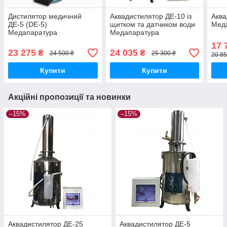
Дистилятор медичний
Аквадистилятор ДЕ-10 із
Аква
ДЕ-5 (DE-5)
щитком та датчиком води
Мед
Медапаратура
Медапаратура
17 
23 275
24 035
₴
₴
24 500 ₴
25 300 ₴
20 85
Купити
Купити
Акційні пропозиції та новинки
–15%
–15%
Аквадистилятор ДЕ-25
Аквадистилятор ДЕ-5