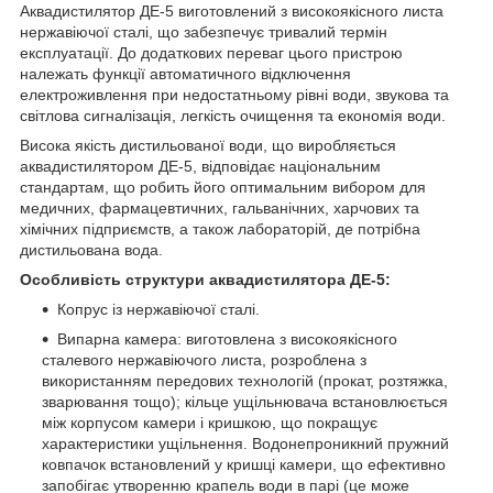
Аквадистилятор ДЕ-5 виготовлений з високоякісного листа
нержавіючої сталі, що забезпечує тривалий термін
експлуатації. До додаткових переваг цього пристрою
належать функції автоматичного відключення
електроживлення при недостатньому рівні води, звукова та
світлова сигналізація, легкість очищення та економія води.
Висока якість дистильованої води, що виробляється
аквадистилятором ДЕ-5, відповідає національним
стандартам, що робить його оптимальним вибором для
медичних, фармацевтичних, гальванічних, харчових та
хімічних підприємств, а також лабораторій, де потрібна
дистильована вода.
Особливість структури аквадистилятора ДЕ-5:
Копрус із нержавіючої сталі.
Випарна камера: виготовлена з високоякісного
сталевого нержавіючого листа, розроблена з
використанням передових технологій (прокат, розтяжка,
зварювання тощо); кільце ущільнювача встановлюється
між корпусом камери і кришкою, що покращує
характеристики ущільнення. Водонепроникний пружний
ковпачок встановлений у кришці камери, що ефективно
запобігає утворенню крапель води в парі (це може