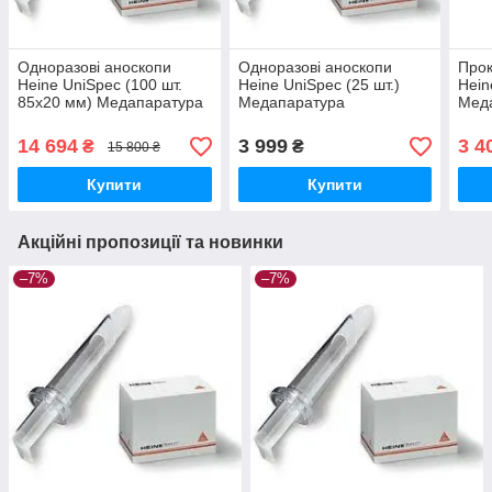
Одноразові аноскопи
Одноразові аноскопи
Прок
Heine UniSpec (100 шт.
Heine UniSpec (25 шт.)
Hein
85х20 мм) Медапаратура
Медапаратура
Мед
14 694
3 999
3 4
₴
₴
15 800 ₴
Купити
Купити
Акційні пропозиції та новинки
–7%
–7%