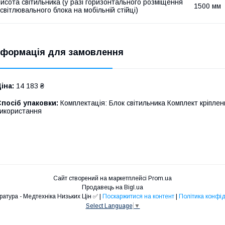
исота світильника (у разі горизонтального розміщення
1500 мм
світлювального блока на мобільній стійці)
нформація для замовлення
іна:
14 183 ₴
посіб упаковки:
Комплектація: Блок світильника Комплект кріпле
икористання
Сайт створений на маркетплейсі
Prom.ua
Продавець на Bigl.ua
❤️Медапаратура - Медтехніка Низьких Цін ✅ |
Поскаржитися на контент
|
Політика конфід
Select Language
▼