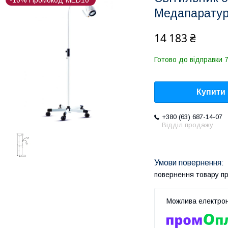
-10% Промокод"MED10"
Медапарату
14 183 ₴
Готово до відправки 7
Купити
+380 (63) 687-14-07
Відділ продажу
повернення товару п