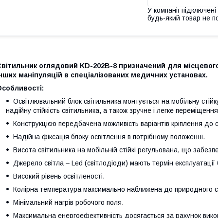
У компанії підключені
будь-який товар не п
Світильник оглядовий KD-202B-8 призначений для місцевого
нших маніпуляцій в спеціалізованих медичних установах.
Особливості:
Освітлювальний блок світильника монтується на мобільну стійк
надійну стійкість світильника, а також зручне і легке переміщенн
Конструкцією передбачена можливість варіантів кріплення до с
Надійна фіксація блоку освітлення в потрібному положенні.
Висота світильника на мобільній стійкі регульована, що забезп
Джерело світла – Led (світлодіоди) мають термін експлуатації
Високий рівень освітленості.
Колірна температура максимально наближена до природного с
Мінімальний нагрів робочого поля.
Максимальна енергоефективність досягається за рахунок вико