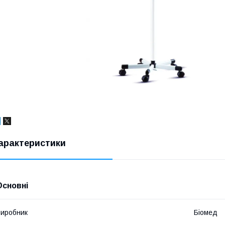
арактеристики
Основні
иробник
Біомед