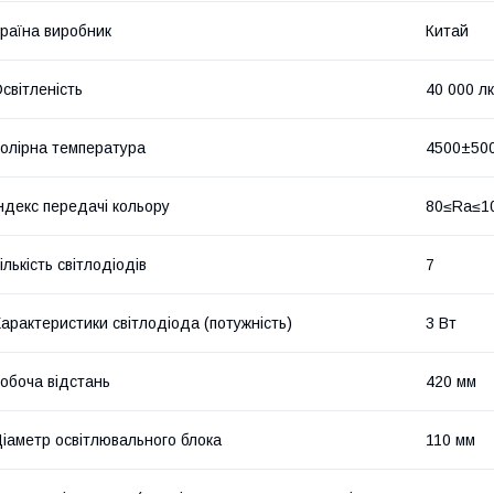
раїна виробник
Китай
світленість
40 000 лк
олірна температура
4500±50
ндекс передачі кольору
80≤Ra≤1
ількість світлодіодів
7
арактеристики світлодіода (потужність)
3 Вт
обоча відстань
420 мм
іаметр освітлювального блока
110 мм