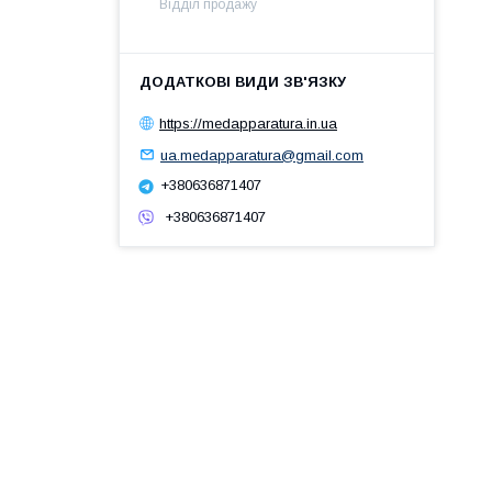
Відділ продажу
https://medapparatura.in.ua
ua.medapparatura@gmail.com
+380636871407
+380636871407