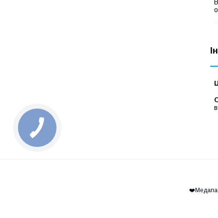
В
о
І
Ц
С
в