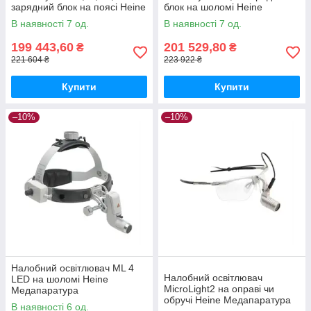
зарядний блок на поясі Heine
блок на шоломі Heine
Медапаратура
Медапаратура
В наявності 7 од.
В наявності 7 од.
199 443,60
201 529,80
₴
₴
221 604 ₴
223 922 ₴
Купити
Купити
–10%
–10%
Налобний освітлювач ML 4
Налобний освітлювач
LED на шоломі Heine
MicroLight2 на оправі чи
Медапаратура
обручі Heine Медапаратура
В наявності 6 од.