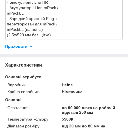
- Бінокулярні лупи HR
- Акумулятор Li-ion mPack /
mPackLL
- Зарядний пристрій Plug-in
перетворювач для mPack /
mPackLL (на поясі)
(2.5х/520 мм без щітка)
Приховати
Характеристики
Основні атрибути
Виробник
Heine
Країна виробник
Німеччина
Основні
Освітлення
до 90 000 люкс на робочій
відстані 250 мм
Температура кольору
5500К
Діапазон розміру
від 30 мм до 80 мм на