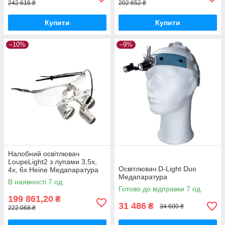
242 616 ₴
202 652 ₴
Купити
Купити
–10%
–9%
Налобний освітлювач
LoupeLight2 з лупами 3,5x,
Освітлювач D-Light Duo
4х, 6х Heine Медапаратура
Медапаратура
В наявності 7 од.
Готово до відправки 7 од.
199 861,20
₴
31 486
₴
34 600 ₴
222 068 ₴