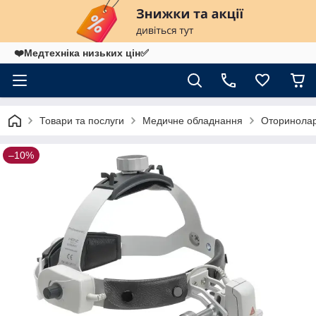
❤️Медтехніка низьких цін✅
Товари та послуги
Медичне обладнання
Оторинолар
–10%