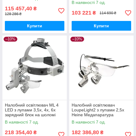
В наявності 7 од.
115 457,40
₴
103 221
₴
114 690 ₴
128 286 ₴
Купити
Купити
–10%
–10%
Налобний освітлювач ML 4
Налобний освітлювач
LED з лупами 3,5х, 4х, 6х
LoupeLight2 з лупами 2,5x
зарядний блок на шоломі
Heine Медапаратура
Heine Медапаратура
В наявності 7 од.
В наявності 7 од.
218 354,40
182 386,80
₴
₴