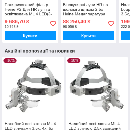
Поляризований фільтр
Бінокулярні лупи HR на
Нало
Heine P2 Для HR луп та
шоломі з щітком 2,5х
Loup
освітлювача ML 4 LED(J-
Heine Медаппаратура
3,5x
000.31.326)
Мед
9 686,70
88 250,40
199
₴
₴
Медапаратура
10 763 ₴
98 056 ₴
222 0
Купити
Купити
Акційні пропозиції та новинки
–10%
–10%
Налобний освітлювач ML 4
Налобний освітлювач ML 4
LED з лупами 3,5х, 4х, 6х
LED з лупою 2,5x зарядний