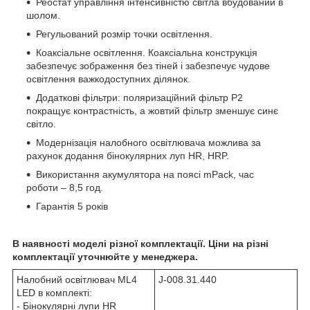
Реостат управління інтенсивністю світла вбудований в
шолом.
Регульований розмір точки освітлення.
Коаксіальне освітлення. Коаксіальна конструкція
забезпечує зображення без тіней і забезпечує чудове
освітлення важкодоступних ділянок.
Додаткові фільтри: поляризаційний фільтр P2
покращує контрастність, а жовтий фільтр зменшує синє
світло.
Модернізація налобного освітлювача можлива за
рахунок додання бінокулярних луп HR, HRP.
Використання акумулятора на поясі mPack, час
роботи – 8,5 год.
Гарантія 5 років
В наявності моделі різної комплектації. Ціни на різні
комплектації уточнюйте у менеджера.
Налобний освітлювач ML4
J-008.31.440
LED в комплекті:
- Бінокулярні лупи HR