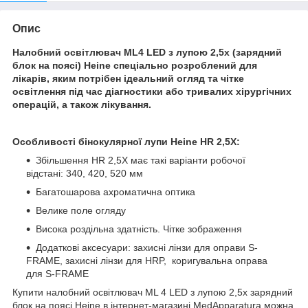
Опис
Налобний освітлювач ML4 LED з лупою 2,5х (зарядний
блок на поясі)
Heine
спеціально розроблений для
лікарів, яким потрібен ідеальний огляд та чітке
освітлення під час діагностики або тривалих хірургічних
операцій, а також лікування.
Особливості бінокулярної лупи Heine
HR 2,5X
:
Збільшення HR 2,5X має такі варіанти робочої
відстані: 340, 420, 520 мм
Багатошарова ахроматична оптика
Велике поле огляду
Висока роздільна здатність. Чітке зображення
Додаткові аксесуари: захисні лінзи для оправи S-
FRAME, захисні лінзи для HRP, коригувальна оправа
для S-FRAME
Купити налобний освітлювач ML 4 LED з лупою 2,5х зарядний
блок на поясі Heine в інтернет-магазині MedApparatura можна