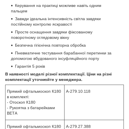
Керування на практиці можливе навіть одним
пальцем
Завжди ідеальна інтенсивність світла завдяки
постійному контролю яскравості
Просте оснащення завдяки фіксованому
поворотному оглядовому вікну
Безпечна гігієнічна повторна обробка
Пневматичне тестування барабанної перетинки за
допомогою вбудованого інсуфляційного порту
Гарантія 5 років
В наявності моделі різної комплектації. Ціни на різні
комплектації уточнюйте у менеджера.
Прямий офтальмоскоп К180
А-279.10.118
в комплекті:
- Отоскоп К180
- Рукоятка з батарейками
ВЕТА
Прямий офтальмоскоп К180
А-279.27.388