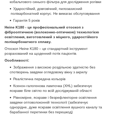
кобальтового синього фільтра для дослідження рогівки
Ударостійкий, довговічний, пилозахисний
полікарбонатний корпус. Не вимагає обслуговування
Гарантія 5 років
Heine K180 - це професіональний отоскоп з
фіброоптичною (волоконно-оптичною) технологією
освітлення, виготовлений з міцного, ударостійкого
полікарбонатного сплаву.
Отоскоп Heine K180 – це стандартний інструмент
розрахований на щоденний потік пацієнтів.
Особливості:
Зображення з високою роздільною здатністю без
спотворень завдяки оглядовому вікну з акрилу
Реалістична передача кольорів
Ксенон-галогенова лампочка (XHL) забезпечує
яскраве біле світло по всій досліджуваній області
Рівномірне, яскраве і безрефлекторне освітлення
завдяки оптоволоконній технології (забезпечує
однорідне, дуже яскраве освітлення вушного каналу та
барабанної перетинки без перешкод)