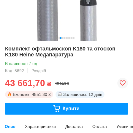
Комплект офтальмоскоп K180 та отоскоп
K180 Heine Медапаратура
В наявності 7 од.
Код: 5692
Роздріб
43 661,70
₴
48 513 ₴
Економія
4851.30 ₴
Залишилось
12 днів
Купити
Опис
Характеристики
Доставка
Оплата
Умови п