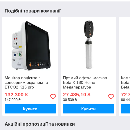
Подібні товари компанії
Монітор пацієнта з
Прямий офтальмоскоп
Ком
сенсорним екраном та
Веtа K 180 Heine
Веtа
ETCO2 K15 pro
Медапаратура
Веtа
Медапаратура
Мед
132 300
27 485,10
72 
₴
₴
147 000 ₴
30 539 ₴
80 44
Купити
Купити
Акційні пропозиції та новинки