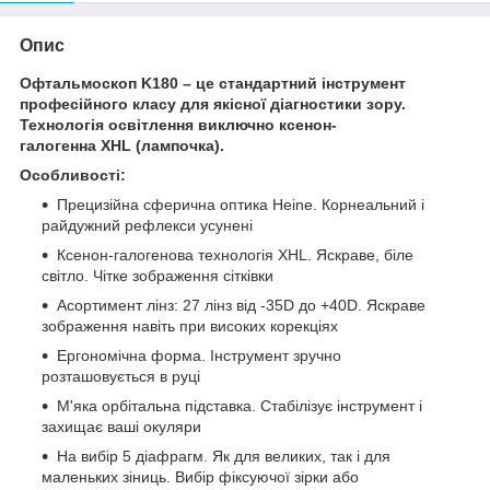
Опис
Офтальмоскоп K180 – це стандартний інструмент
професійного класу для якісної діагностики зору.
Технологія освітлення виключно ксенон-
галогенна XHL (лампочка).
Особливості:
Прецизійна сферична оптика Heine. Корнеальний і
райдужний рефлекси усунені
Ксенон-галогенова технологія XHL. Яскраве, біле
світло. Чітке зображення сітківки
Асортимент лінз: 27 лінз від -35D до +40D. Яскраве
зображення навіть при високих корекціях
Ергономічна форма. Інструмент зручно
розташовується в руці
М'яка орбітальна підставка. Стабілізує інструмент і
захищає ваші окуляри
На вибір 5 діафрагм. Як для великих, так і для
маленьких зіниць. Вибір фіксуючої зірки або