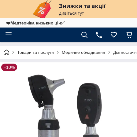
❤️Медтехніка низьких цін✅
Товари та послуги
Медичне обладнання
Діагностич
–10%