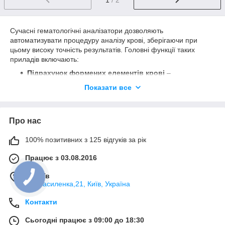
Сучасні гематологічні аналізатори дозволяють
автоматизувати процедуру аналізу крові, зберігаючи при
цьому високу точність результатів. Головні функції таких
приладів включають:
Підрахунок формених елементів крові
–
аналізатор визначає кількість еритроцитів, лейкоцитів
Показати все
та тромбоцитів, що є базовими параметрами для
оцінки стану кровоносної системи.
Аналіз гемоглобіну
– рівень гемоглобіну в крові
Про нас
дозволяє оцінити наявність та ступінь анемії.
Визначення гематокриту
– цей показник вказує на
100% позитивних з 125 відгуків за рік
співвідношення об'єму клітин крові до загального
об'єму плазми, що є важливим параметром при оцінці
Працює з 03.08.2016
зневоднення або анемічних станів.
м. Київ
Розподіл лейкоцитів
– аналізатор автоматично
вул.Василенка,21, Київ, Україна
розділяє лейкоцити на підтипи, що допомагає
діагностувати інфекції та інші захворювання.
Контакти
Інтернет-магазин
MedApparatura
пропонує широкий
Сьогодні працює з 09:00 до 18:30
асортимент медичної техніки за конкурентними цінами в