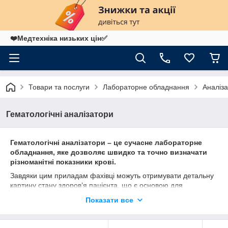
❤️Медтехніка низьких цін✅
Товари та послуги
Лабораторне обладнання
Аналіз
Гематологічні аналізатори
Гематологічні аналізатори – це сучасне лабораторне
обладнання, яке дозволяє швидко та точно визначати
різноманітні показники крові.
Завдяки цим приладам фахівці можуть отримувати детальну
картину стану здоров’я пацієнта, що є основою для
виявлення і контролю широкого спектра захворювань,
Показати все
включаючи анемії, інфекції, запальні процеси та інші
патологічні стани.