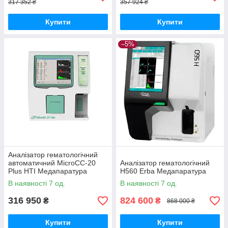
317 352 ₴
357 924 ₴
Купити
Купити
–5%
Аналізатор гематологічний
автоматичний MicroCC-20
Аналізатор гематологічний
Plus HTI Медапаратура
H560 Erba Медапаратура
В наявності 7 од.
В наявності 7 од.
316 950
824 600
₴
₴
868 000 ₴
Купити
Купити