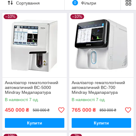
Різноманітність моделей гематологічних аналізаторів
Сортування
0
Фільтри
дозволяє обрати прилад, який найкраще відповідає
потребам клініки або лабораторії:
–10%
–10%
3-диференційні аналізатори
– виконують базовий
аналіз крові, розділяючи лейкоцити на три групи.
Підходять для невеликих лабораторій з середнім
навантаженням.
5-диференційні аналізатори
– дозволяють більш
детально розподілити лейкоцити на п'ять груп,
забезпечуючи глибший аналіз стану пацієнта. Це
обладнання підходить для великих клінік, де потрібно
більш точне обстеження.
Аналізатор гематологічний
Аналізатор гематологічний
автоматичний BC-5000
автоматичний ВС-700
Mindray Медапаратура
Mindray Медапаратура
В наявності 7 од.
В наявності 7 од.
450 000
765 000
₴
₴
500 000 ₴
850 000 ₴
Купити
Купити