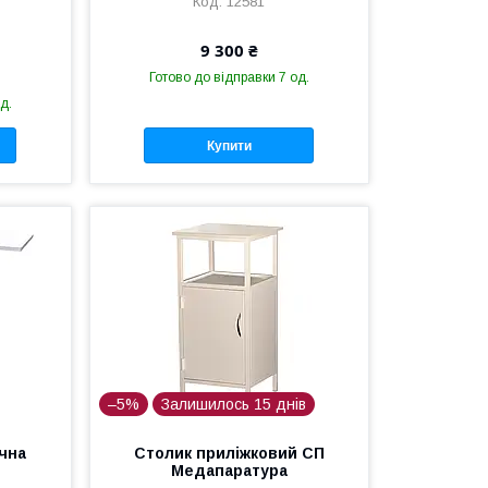
12581
9 300 ₴
Готово до відправки 7 од.
д.
Купити
–5%
Залишилось 15 днів
чна
Столик приліжковий СП
Медапаратура