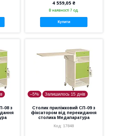
4 559,05 ₴
В наявності 7 од.
Купити
ів
–5%
Залишилось 15 днів
П-08 з
Столик приліжковий СП-09 з
идання
фіксатором від перекидання
ура
столика Медапаратура
17848