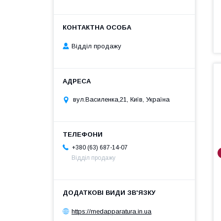
Відділ продажу
вул.Василенка,21, Київ, Україна
+380 (63) 687-14-07
Відділ продажу
https://medapparatura.in.ua