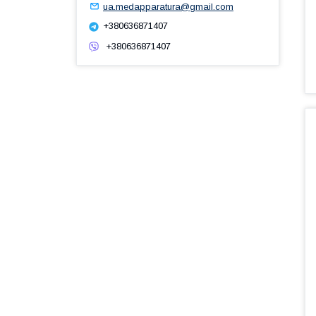
ua.medapparatura@gmail.com
+380636871407
+380636871407