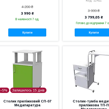
12411
4 200 ₴
3 999 ₴
3 990 ₴
3 799,05 ₴
В наявності 7 од.
Готово до відправки 7 о
Купити
Купити
–5%
Залишилось 15 днів
Столик приліжковий СП-07
Столик-тумба меди
Медапаратура
приліжкова ТП-П
Медапаратура