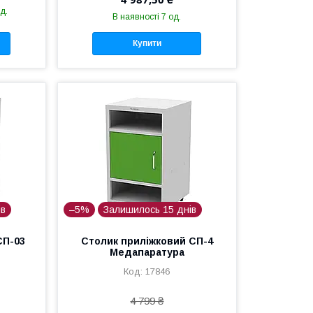
д.
В наявності 7 од.
Купити
ів
–5%
Залишилось 15 днів
СП-03
Столик приліжковий СП-4
Медапаратура
17846
4 799 ₴