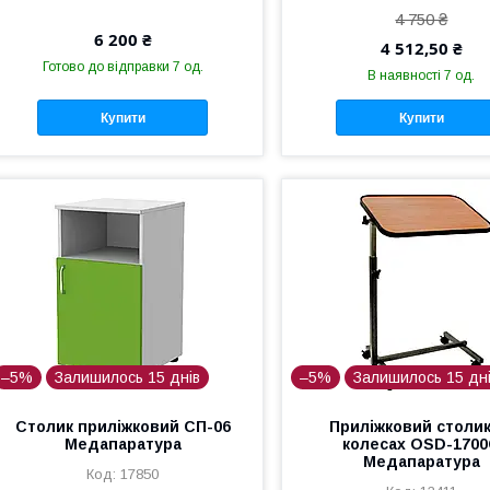
4 750 ₴
6 200 ₴
4 512,50 ₴
Готово до відправки 7 од.
В наявності 7 од.
Купити
Купити
–5%
Залишилось 15 днів
–5%
Залишилось 15 дн
Столик приліжковий СП-06
Приліжковий столик
Медапаратура
колесах OSD-170
Медапаратура
17850