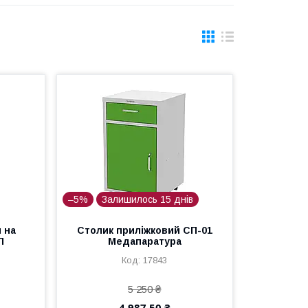
–5%
Залишилось 15 днів
 на
Столик приліжковий СП-01
П
Медапаратура
17843
5 250 ₴
4 987,50 ₴