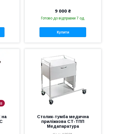
9 000 ₴
Готово до відправки 7 од.
Купити
ів
 на
Столик-тумба медична
0C
приліжкова СТ-ТПП
Медапаратура