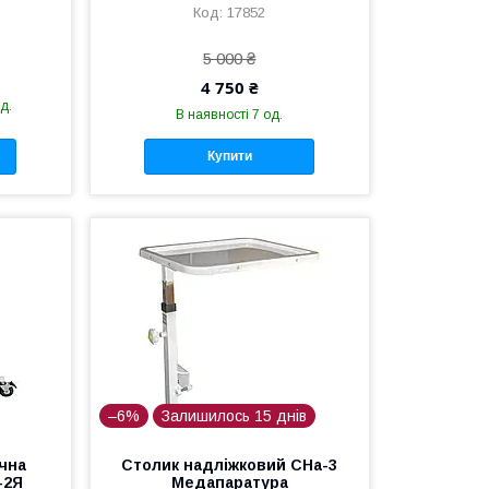
17852
5 000 ₴
4 750 ₴
д.
В наявності 7 од.
Купити
–6%
Залишилось 15 днів
чна
Столик надліжковий СНа-3
-2Я
Медапаратура