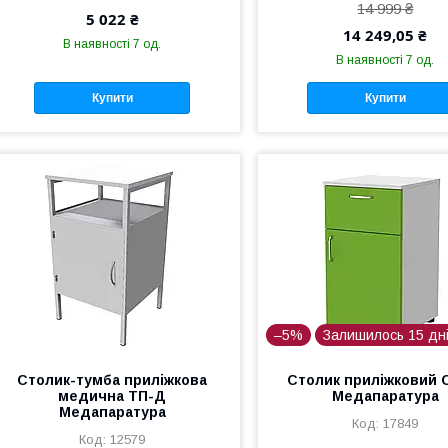
14 999 ₴
5 022 ₴
14 249,05 ₴
В наявності 7 од.
В наявності 7 од.
Купити
Купити
–5%
Залишилось 15 дн
Столик-тумба приліжкова
Столик приліжковий 
медична ТП-Д
Медапаратура
Медапаратура
17849
12579