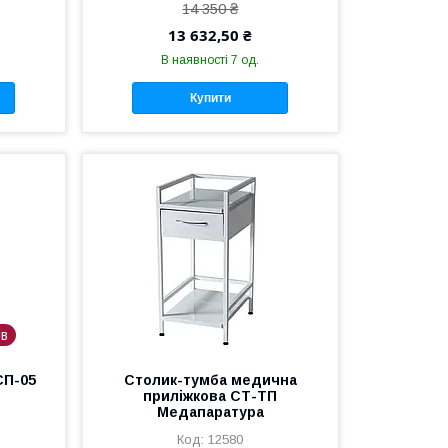
14 350 ₴
13 632,50 ₴
В наявності 7 од.
Купити
ів
СП-05
Столик-тумба медична
приліжкова СТ-ТП
Медапаратура
12580