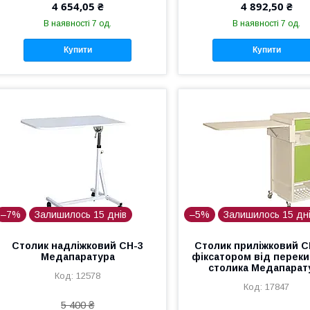
4 654,05 ₴
4 892,50 ₴
В наявності 7 од.
В наявності 7 од.
Купити
Купити
–7%
Залишилось 15 днів
–5%
Залишилось 15 дн
Столик надліжковий СН-3
Столик приліжковий С
Медапаратура
фіксатором від перек
столика Медапарат
12578
17847
5 400 ₴