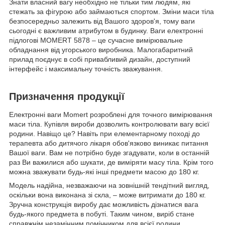
Знати власний вагу необхідно не тільки тим людям, які
стежать за фігурою або займаються спортом. Зміни маси тіла
безпосередньо залежить від Вашого здоров'я, тому ваги
сьогодні є важливим атрибутом в будинку. Ваги електронні
підлогові MOMERT 5878 – це сучасне вимірювальне
обладнання від угорського виробника. Малогабаритний
прилад поєднує в собі привабливий дизайн, доступний
інтерфейс і максимальну точність зважування.
Призначення продукції
Електронні ваги Momert розроблені для точного вимірювання
маси тіла. Купівля вироби дозволить контролювати вагу всієї
родини. Навіщо це? Навіть при елементарному поході до
терапевта або дитячого лікаря обов'язково виникає питання
Вашої ваги. Вам не потрібно буде згадувати, коли в останній
раз Ви важилися або шукати, де виміряти масу тіла. Крім того
можна зважувати будь-які інші предмети масою до 180 кг.
Модель надійна, незважаючи на зовнішній тендітний вигляд,
оскільки вона виконана зі скла, – може витримати до 180 кг.
Зручна конструкція виробу дає можливість дізнатися вага
будь-якого предмета в побуті. Таким чином, виріб стане
справжнім незамінним помічником для всієї родини.